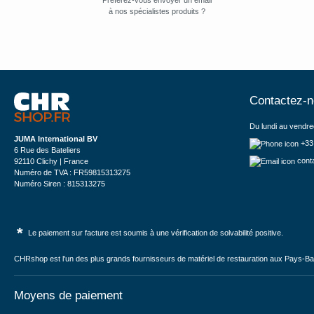
Préférez-vous envoyer un email
à nos spécialistes produits ?
Contactez-
Du lundi au vendre
JUMA International BV
+33
6 Rue des Bateliers
cont
92110 Clichy | France
Numéro de TVA : FR59815313275
Numéro Siren : 815313275
*
Le paiement sur facture est soumis à une vérification de solvabilité positive.
CHRshop est l'un des plus grands fournisseurs de matériel de restauration aux Pays-Bas 
Moyens de paiement