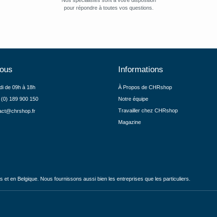
Nos spécialistes sont à votre disposition
pour répondre à toutes vos questions.
nous
Informations
di de 09h à 18h
À Propos de CHRshop
 (0) 189 900 150
Notre équipe
Travailler chez CHRshop
act@chrshop.fr
Magazine
et en Belgique. Nous fournissons aussi bien les entreprises que les particuliers.