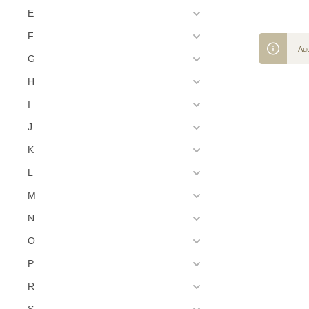
E
F
Auc
G
H
I
J
K
L
M
N
O
P
R