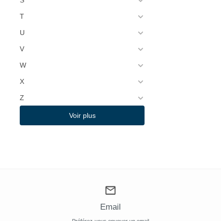
S
T
U
V
W
X
Z
Voir plus
Email