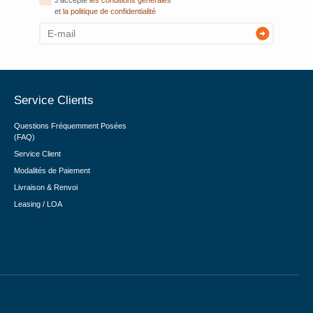
J'accepte
les conditions générales
et
la politique de confidentialité
Service Clients
Questions Fréquemment Posées
(FAQ)
Service Client
Modalités de Paiement
Livraison & Renvoi
Leasing / LOA