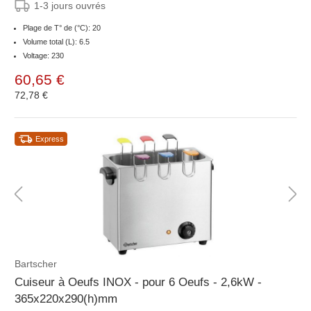
1-3 jours ouvrés
Plage de T° de (°C): 20
Volume total (L): 6.5
Voltage: 230
60,65 €
72,78 €
Express
Bartscher
Cuiseur à Oeufs INOX - pour 6 Oeufs - 2,6kW -
365x220x290(h)mm