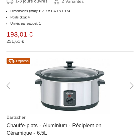
1-3 jours ouvrés
2 Variantes
Dimensions (mm): H297 x L371 x P174
Poids (kg): 4
Unités par paquet: 1
193,01 €
231,61 €
Express
Bartscher
Chauffe-plats - Aluminium - Récipient en
Céramique - 6,5L