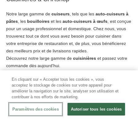
Notre large gamme de
cuiseurs
, tels que les
auto-cuiseurs
à
pâtes
, les
bouilloires
et les
auto-cuiseurs
à œufs
, est conçue
pour un usage professionnel et domestique. Chez nous, vous
trouverez tout ce dont vous avez besoin pour cuisiner dans
votre entreprise de restauration et, de plus, vous bénéficierez
des meilleurs prix et de livraisons rapides.
Découvrez notre large gamme de
cuisinières
et passez votre
commande dès aujourd'hui.
En cliquant sur « Accepter tous les cookies », vous
acceptez le stockage de cookies sur votre appareil pour
améliorer la navigation sur le site, analyser son utilisation et
De quel
auto-cuiseur
et de quels accessoires
contribuer à nos efforts de marketing.
avez-vous besoin ?
Paramètres des cookies
Autoriser tous les cookies
Il peut être difficile de décider quel
auto-cuiseur
répond le
mieux à vos besoins. Si vous avez des questions ou besoin de
conseils sur les accessoires que vous souhaitez acheter avec