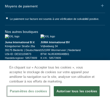
Moyens de paiement
*
Le paiement sur facture est soumis à une vérification de solvabilité positive.
Nos autres boutiques
Juma International B.V.
JUMA International BV
Königsborner Straße 26a
Vrijheidweg 34
39175 Biederitz | Deutschland
1521RR Wormerveer | Nederland
USt-ID: DE321159873
BTW: NL853095048B01
Handelsregister: 58573909
K.V.K.: 58573909
En cliquant sur « Accepter tous les cookies », vous
acceptez le stockage de cookies sur votre appareil pour
améliorer la navigation sur le site, analyser son utilisation et
contribuer à nos efforts de marketing.
© 2026
CHRshop
Paramètres des cookies
Autoriser tous les cookies
Confidentialité et Sécurité
Disclaimer
Conditions Générales