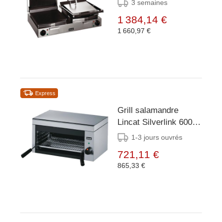
3 semaines
2250W
1 384,14 €
1 660,97 €
Express
Grill salamandre
Lincat Silverlink 600
GR3 - 2,8 kW -
1-3 jours ouvrés
600x350x (H) 314mm
721,11 €
865,33 €