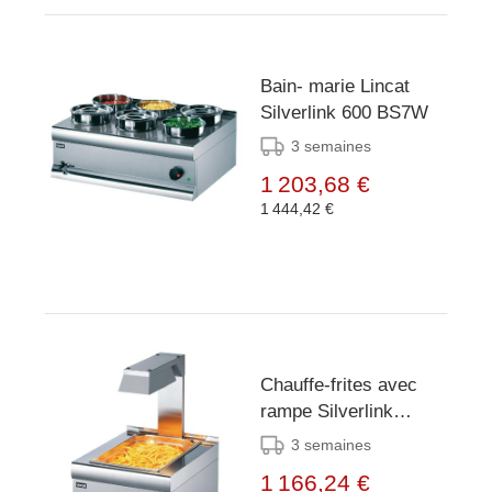
Bain- marie Lincat
Silverlink 600 BS7W
3 semaines
1 203,68 €
1 444,42 €
Chauffe-frites avec
rampe Silverlink
Lincat 600mm CS4/G
3 semaines
1 166,24 €