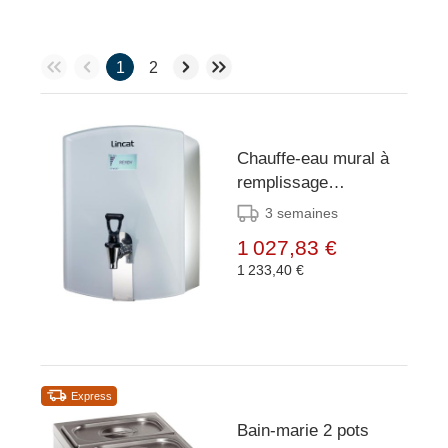
1
2
Chauffe-eau mural à
remplissage
automatique Lincat
3 semaines
WMB3F/W Machine
1 027,83 €
seulement
1 233,40 €
Express
Bain-marie 2 pots