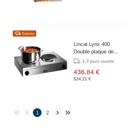
Express
Lincat Lynx 400
Double plaque de
cuisson électrique
1-3 jours ouvrés
LBR2 - 2x 1,5 kW -
436,84 €
565x400x (H) 120mm
524,21 €
1
2