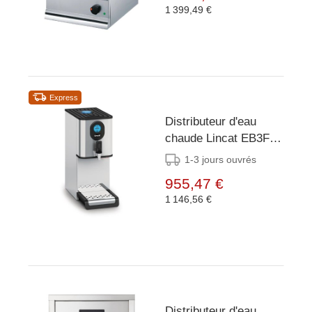
1 399,49 €
Express
Distributeur d'eau
chaude Lincat EB3FX
9 litres -
1-3 jours ouvrés
Raccordement à l'eau
955,47 €
fixe
1 146,56 €
Distributeur d'eau