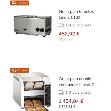
Express
Grille-pain 6 fentes
Lincat LT6X
1-3 jours ouvrés
452,92 €
543,50 €
Express
Grille-pain double
convoyeur Lincat CT1
- 2,4kW - 340
1-3 jours ouvrés
tranches par heure
1 454,84 €
1 745,81 €