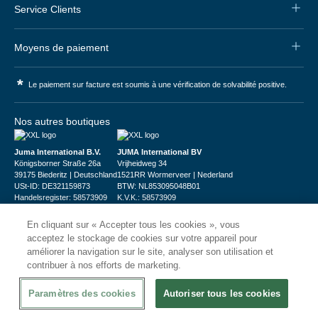
Service Clients
Moyens de paiement
*
Le paiement sur facture est soumis à une vérification de solvabilité positive.
Nos autres boutiques
Juma International B.V.
JUMA International BV
Königsborner Straße 26a
Vrijheidweg 34
39175 Biederitz | Deutschland
1521RR Wormerveer | Nederland
USt-ID: DE321159873
BTW: NL853095048B01
Handelsregister: 58573909
K.V.K.: 58573909
En cliquant sur « Accepter tous les cookies », vous
acceptez le stockage de cookies sur votre appareil pour
améliorer la navigation sur le site, analyser son utilisation et
contribuer à nos efforts de marketing.
© 2026
CHRshop
Paramètres des cookies
Autoriser tous les cookies
Confidentialité et Sécurité
Disclaimer
Conditions Générales