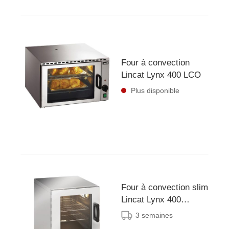
Four à convection
Lincat Lynx 400 LCO
Plus disponible
Four à convection slim
Lincat Lynx 400
2,5 kW LCO/S
3 semaines