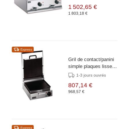
1 502,65 €
1 803,18 €
Express
Gril de contact/panini
simple plaques lisses
Lincat Lynx 400
1-3 jours ouvrés
807,14 €
968,57 €
Express