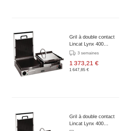
Gril à double contact
Lincat Lynx 400
nervuré - 2x 2250W
3 semaines
1 373,21 €
1 647,85 €
Gril à double contact
Lincat Lynx 400
nervuré+lisse - 2x