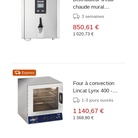
chaude mural
remplissage
3 semaines
automatique Lincat
850,61 €
M5F
1 020,73 €
Express
Four à convection
Lincat Lynx 400 -
2500W LCO/T - 4x GN
1-3 jours ouvrés
2/3
1 140,67 €
1 368,80 €