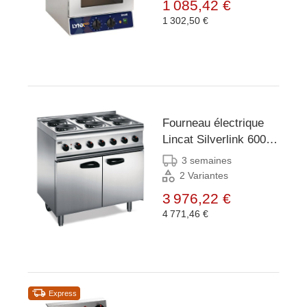
1 085,42 €
1 302,50 €
Fourneau électrique
Lincat Silverlink 600
ESLR9C monophasé
3 semaines
2 Variantes
3 976,22 €
4 771,46 €
Express