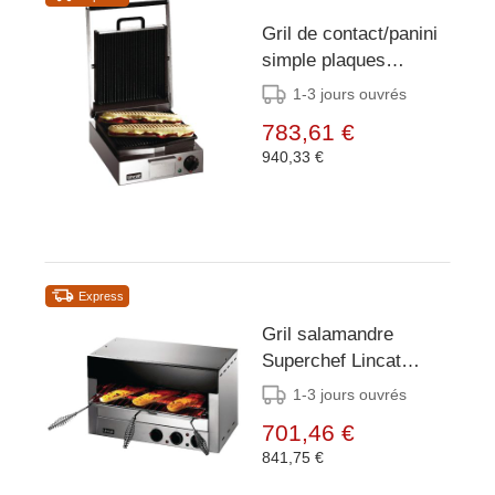
Gril de contact/panini
simple plaques
rainurées Lincat
1-3 jours ouvrés
Lynx 400
783,61 €
940,33 €
Express
Gril salamandre
Superchef Lincat
Lynx 400 LSC
1-3 jours ouvrés
701,46 €
841,75 €