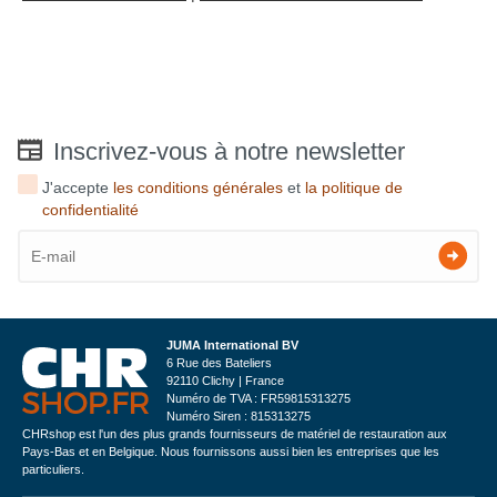
Inscrivez-vous à notre newsletter
J'accepte
les conditions générales
et
la politique de
confidentialité
JUMA International BV
6 Rue des Bateliers
92110 Clichy | France
Numéro de TVA : FR59815313275
Numéro Siren : 815313275
CHRshop est l'un des plus grands fournisseurs de matériel de restauration aux
Pays-Bas et en Belgique. Nous fournissons aussi bien les entreprises que les
particuliers.