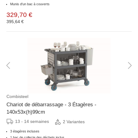
Munis d'un bac à couverts
329,70 €
395,64 €
Combisteel
Chariot de débarrassage - 3 Étagères -
140x53x(h)99cm
13 - 14 semaines
2 Variantes
3 étagères incluses
1 bac de collecte des déchets inclus