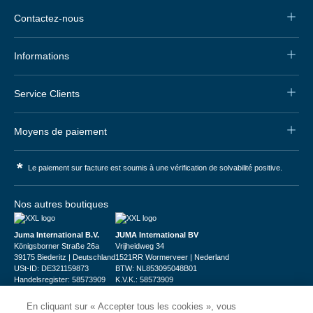
Contactez-nous
Informations
Service Clients
Moyens de paiement
*
Le paiement sur facture est soumis à une vérification de solvabilité positive.
Nos autres boutiques
Juma International B.V.
JUMA International BV
Königsborner Straße 26a
Vrijheidweg 34
39175 Biederitz | Deutschland
1521RR Wormerveer | Nederland
USt-ID: DE321159873
BTW: NL853095048B01
Handelsregister: 58573909
K.V.K.: 58573909
En cliquant sur « Accepter tous les cookies », vous