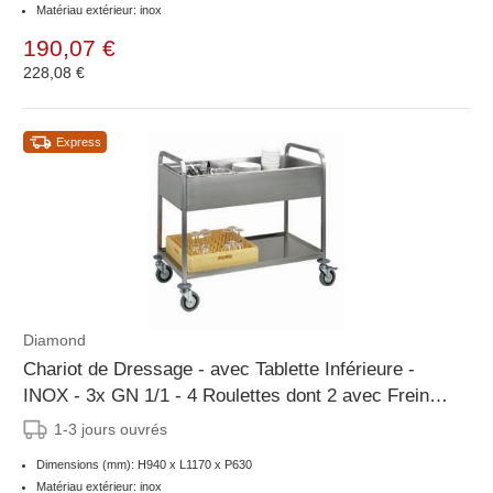
Matériau extérieur: inox
190,07 €
228,08 €
Express
Diamond
Chariot de Dressage - avec Tablette Inférieure -
INOX - 3x GN 1/1 - 4 Roulettes dont 2 avec Freins
- 1170x630x(h)940 mm
1-3 jours ouvrés
Dimensions (mm): H940 x L1170 x P630
Matériau extérieur: inox