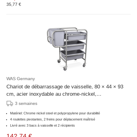
35,77 €
WAS Germany
Chariot de débarrassage de vaisselle, 80 × 44 × 93
cm, acier inoxydable au chrome-nickel,
polypropylène
3 semaines
Matériel: Chrome nickel steel et polypropylene pour durabilité
4 roulettes pivotantes, 2 freins pour déplacement maîtrisé
Livré avec 3 bacs à vaisselle et 2 récipients
142,74 €