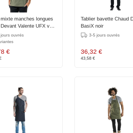
t mixte manches longues
Tablier bavette Chaud 
Devant Valente UFX vert
BasiX noir
 jours ouvrés
3-5 jours ouvrés
riantes
78 €
36,32 €
 €
43,58 €