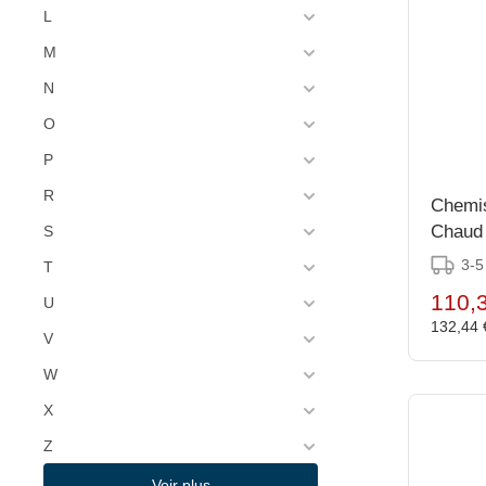
Chaud Devant
L
(11)
Chef & Sommelier
M
(22)
Chef Works
N
(2)
O
Chef Works Urban
(4)
P
Chefs Heat
(5)
R
Chevler
Chemis
Chaud 
S
(618)
Churchill
3-5
T
(145)
Churchill Super Vitrified
110,
U
(3)
Clifton Food Range
132,44
V
(1)
Cogir
W
(5)
Cole & Mason
X
(18)
Colpac
Z
(1)
Contacto
Voir plus