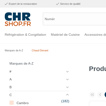
Expert de la restauration
Service de qualité
Numéro
Réfrigération & Congélation
Matériel de Cuisine
Accessoires d
Marques de A-Z
Chaud Devant
Voir la catégorie Réfrigération & Congélation
Voir la catégorie Matériel de Cuisine
Voir la catégorie Accessoires de Cuisine
Voir la catégorie Maintien Chaud
Voir la catégorie Inox
Voir la catégorie Bar & Mobilier
Voir la catégorie Laverie & Hygiène
Marques de A-Z
Prod
#
A
B
C
(182)
Cambro