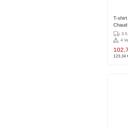
T-shir
Chaud 
taille L
3-5
4 Va
102,
123,34