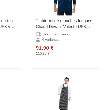
courtes
T-shirt mixte manches longues
UFX vert
Chaud Devant Valente UFX
marine taille L
3-5 jours ouvrés
4 Variantes
91,90 €
110,28 €