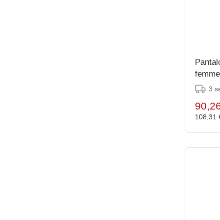
Pantal
femme
noir 3
3 s
90,2
108,31