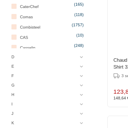
(165)
CaterChef
(118)
Comas
(1757)
Combisteel
(10)
CAS
(248)
Casselin
(26)
D
CaterCool
Chaud
(6)
E
Shirt 
CaterFlame
3 s
F
(17)
Caterlite
G
(82)
CaterRacks
123,
H
(2)
148,64
Cavanova
I
(1)
Chantry
J
(2)
Charles Bentley
K
(9)