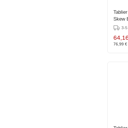
Tablie
Skew 
3-5
64,1
76,99 