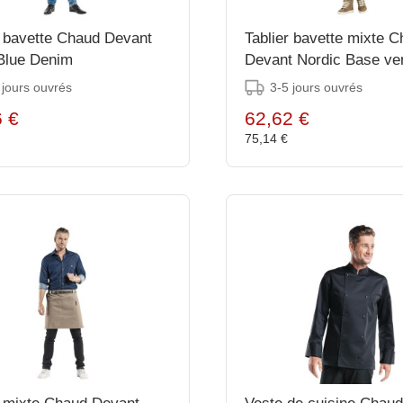
r bavette Chaud Devant
Tablier bavette mixte 
Blue Denim
Devant Nordic Base ve
70x75 cm
 jours ouvrés
3-5 jours ouvrés
6 €
62,62 €
€
75,14 €