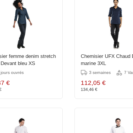
ier femme denim stretch
Chemisier UFX Chaud 
Devant bleu XS
marine 3XL
 jours ouvrés
3 semaines
7 Va
37 €
112,05 €
 €
134,46 €