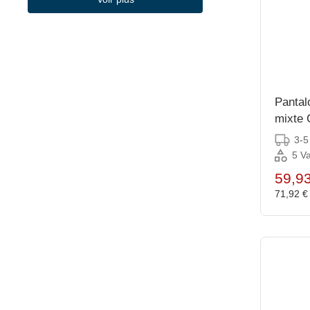
(9)
CookTek
(4)
Cooldura
(2)
Cosy Moment
(1)
Cosy&Trendy
Pantal
(6)
mixte 
Craven
L
(5)
3-5
Creative Kitchen
5 Va
(1)
CS Professional
59,9
(81)
Cuistance
71,92 
(2)
Curver