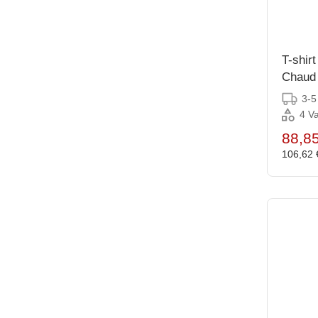
T-shir
Chaud 
marine 
3-5
4 Va
88,8
106,62