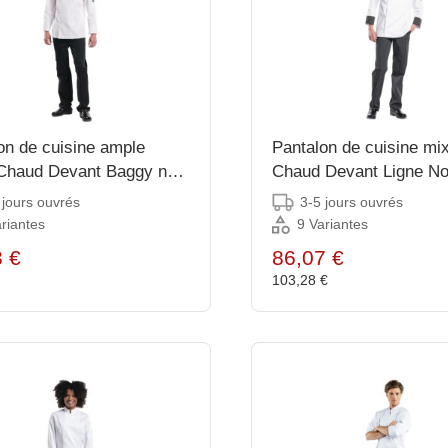
on de cuisine ample
Pantalon de cuisine mi
Chaud Devant Baggy noir
Chaud Devant Ligne No
noir et blanc 38
 jours ouvrés
3-5 jours ouvrés
riantes
9 Variantes
3 €
86,07 €
€
103,28 €