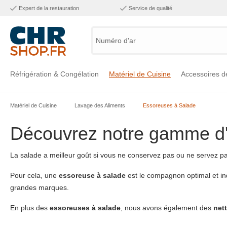
Expert de la restauration
Service de qualité
Numéro d'artic
Réfrigération & Congélation
Matériel de Cuisine
Accessoires d
Matériel de Cuisine
Lavage des Aliments
Essoreuses à Salade
Voir la catégorie Réfrigération & Congélation
Voir la catégorie Matériel de Cuisine
Voir la catégorie Accessoires de Cuisine
Voir la catégorie Maintien Chaud
Voir la catégorie Inox
Voir la catégorie Bar & Mobilier
Voir la catégorie Laverie & Hygiène
Découvrez notre gamme d'
La salade a meilleur goût si vous ne conservez pas ou ne servez pas
Pour cela, une
essoreuse à salade
est le compagnon optimal et in
grandes marques.
En plus des
essoreuses à salade
, nous avons également des
net