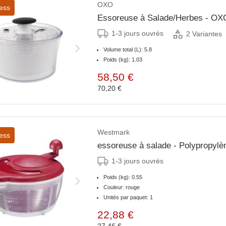
OXO
ess
Essoreuse à Salade/Herbes - OX
1-3 jours ouvrés
2 Variantes
Volume total (L): 5.8
Poids (kg): 1.03
58,50 €
70,20 €
Westmark
ess
essoreuse à salade - Polypropylèn
1-3 jours ouvrés
Poids (kg): 0.55
Couleur: rouge
Unités par paquet: 1
22,88 €