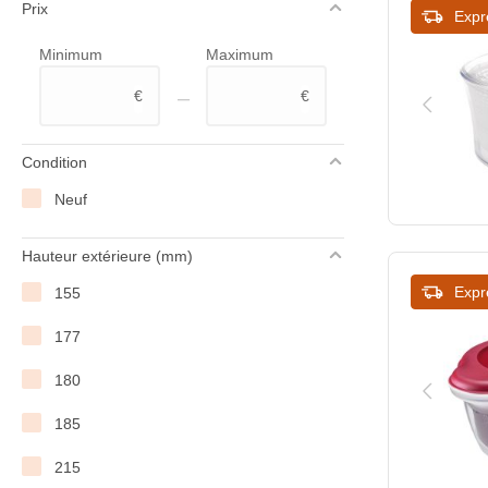
Prix
Saro
Expr
Minimum
Maximum
Sofraca
–
€
€
Tellier
Vogue
Condition
WAS Germany
Neuf
Westmark
Hauteur extérieure (mm)
Expr
155
177
180
185
215