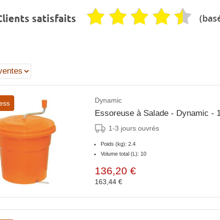
(basé
lients satisfaits
Dynamic
ess
Essoreuse à Salade - Dynamic - 1
1-3 jours ouvrés
Poids (kg): 2.4
Volume total (L): 10
136,20 €
163,44 €