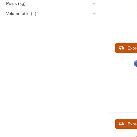
440
Poids (kg)
Volume utile (L)
Expr
Expr