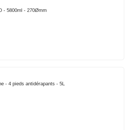
O - 5800ml - 270Ømm
e - 4 pieds antidérapants - 5L