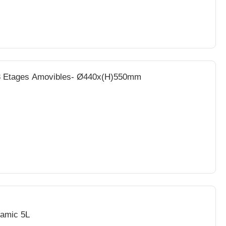
- 3 Etages Amovibles- Ø440x(H)550mm
namic 5L