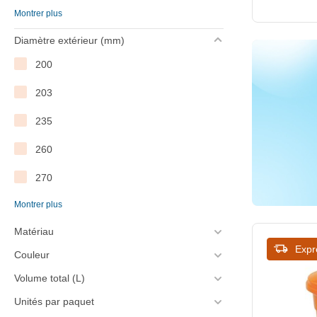
Montrer plus
342
Diamètre extérieur (mm)
345
200
420
203
430
235
465
260
500
270
520
Montrer plus
275
550
Matériau
330
570
Expr
Couleur
360
Volume total (L)
430
Unités par paquet