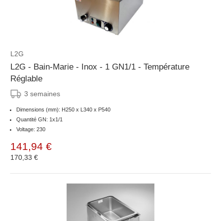
L2G
L2G - Bain-Marie - Inox - 1 GN1/1 - Température
Réglable
3 semaines
Dimensions (mm): H250 x L340 x P540
Quantité GN: 1x1/1
Voltage: 230
141,94 €
170,33 €