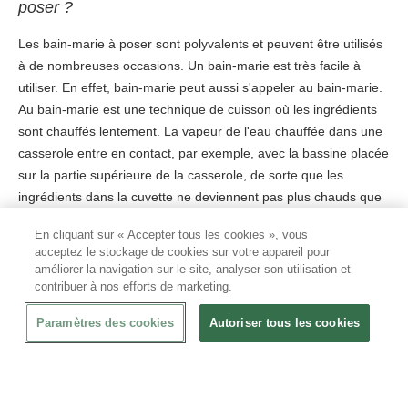
poser ?
Les bain-marie à poser sont polyvalents et peuvent être utilisés
à de nombreuses occasions. Un bain-marie est très facile à
utiliser. En effet, bain-marie peut aussi s'appeler au bain-marie.
Au bain-marie est une technique de cuisson où les ingrédients
sont chauffés lentement. La vapeur de l'eau chauffée dans une
casserole entre en contact, par exemple, avec la bassine placée
sur la partie supérieure de la casserole, de sorte que les
ingrédients dans la cuvette ne deviennent pas plus chauds que
100°C. Cette technique est principalement utilisée pour les
En cliquant sur « Accepter tous les cookies », vous
ingrédients qui sont fragiles et risquent de se dissoudre ou de
acceptez le stockage de cookies sur votre appareil pour
brûler rapidement. Les modèles de bains-marie à poser sont
améliorer la navigation sur le site, analyser son utilisation et
inspirés de cette technique de cuisson et servent, par exemple,
contribuer à nos efforts de marketing.
à maintenir les aliments ou les ingrédients au chaud ou à les
Paramètres des cookies
Autoriser tous les cookies
réchauffer. Les modèles de bain-marie à poser vous seront
donc utiles car ils maintiennent efficacement vos produits au
chaud ou les réchauffent.