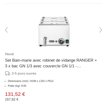
Hendi
Set Bain-marie avec robinet de vidange RANGER +
3 x bac GN 1/3 avec couvercle GN 1/1 -
230V/1000W - 604x332x(H)242mm
3-5 jours ouvrés
Dimensions (mm): H248 x L332 x P612
Poids (kg): 8.65
131,52 €
157,82 €