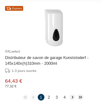
Express
XXLselect
Distributeur de savon de garage Kunststoderf -
145x140x(h)310mm - 2000ml
1-3 jours ouvrés
64,43 €
77,32 €
1
2
3
4