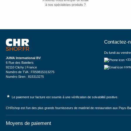
Préférez-vous envoyer un email
à nos spécialistes produits ?
Contactez-
Du lundi au vendre
JUMA International BV
+33
6 Rue des Bateliers
cont
92110 Clichy | France
Numéro de TVA : FR59815313275
Numéro Siren : 815313275
*
Le paiement sur facture est soumis à une vérification de solvabilité positive.
CHRshop est l'un des plus grands fournisseurs de matériel de restauration aux Pays-Bas 
Moyens de paiement