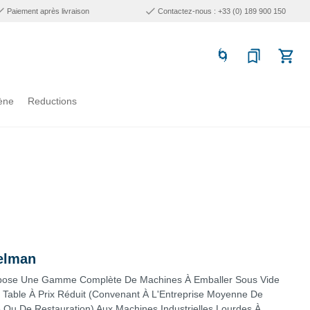
Paiement après livraison
Contactez-nous : +33 (0) 189 900 150
ène
Reductions
elman
opose Une Gamme Complète De Machines À Emballer Sous Vide
e Table À Prix Réduit (Convenant À L'Entreprise Moyenne De
e Ou De Restauration) Aux Machines Industrielles Lourdes À