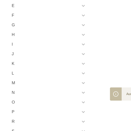
E
F
G
H
I
J
K
L
M
N
Auc
O
P
R