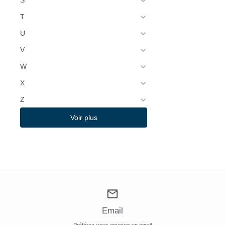
S
T
U
V
W
X
Z
Voir plus
Email