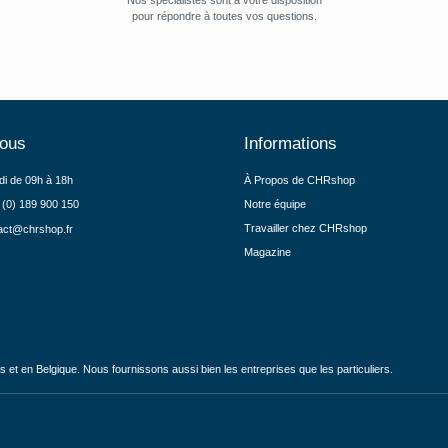
Nos spécialistes sont à votre disposition
pour répondre à toutes vos questions.
nous
Informations
di de 09h à 18h
À Propos de CHRshop
 (0) 189 900 150
Notre équipe
Travailler chez CHRshop
act@chrshop.fr
Magazine
et en Belgique. Nous fournissons aussi bien les entreprises que les particuliers.