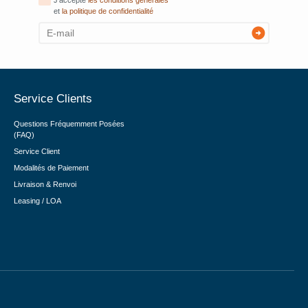
J'accepte
les conditions générales
et
la politique de confidentialité
Service Clients
Questions Fréquemment Posées
(FAQ)
Service Client
Modalités de Paiement
Livraison & Renvoi
Leasing / LOA