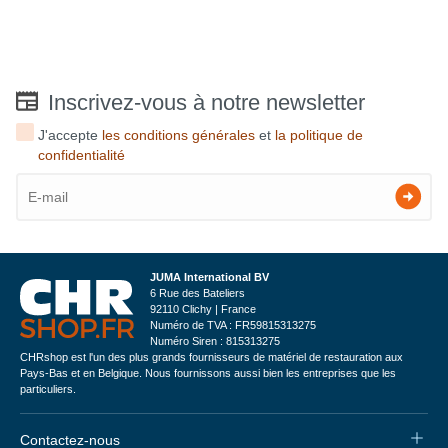
Inscrivez-vous à notre newsletter
J'accepte
les conditions générales
et
la politique de
confidentialité
JUMA International BV
6 Rue des Bateliers
92110 Clichy | France
Numéro de TVA : FR59815313275
Numéro Siren : 815313275
CHRshop est l'un des plus grands fournisseurs de matériel de restauration aux
Pays-Bas et en Belgique. Nous fournissons aussi bien les entreprises que les
particuliers.
Contactez-nous