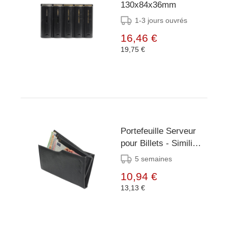
130x84x36mm
1-3 jours ouvrés
16,46 €
19,75 €
Portefeuille Serveur
pour Billets - Simili
Cuir - 6
5 semaines
Compartiments -
10,94 €
105x180x15mm
13,13 €