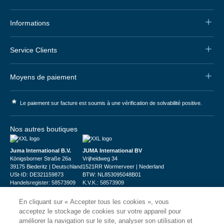
Informations
Service Clients
Moyens de paiement
*
Le paiement sur facture est soumis à une vérification de solvabilité positive.
Nos autres boutiques
Juma International B.V.
JUMA International BV
Königsborner Straße 26a
Vrijheidweg 34
39175 Biederitz | Deutschland
1521RR Wormerveer | Nederland
USt-ID: DE321159873
BTW: NL853095048B01
Handelsregister: 58573909
K.V.K.: 58573909
En cliquant sur « Accepter tous les cookies », vous
acceptez le stockage de cookies sur votre appareil pour
améliorer la navigation sur le site, analyser son utilisation et