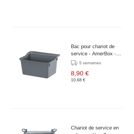
Bac pour chariot de
service - AmerBox -
325x240x(H)180mm
5 semaines
8,90 €
10,68 €
Chariot de service en