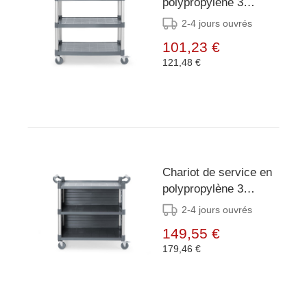
polypropylène 3
étagères - grand -
2-4 jours ouvrés
AmerBox -
101,23 €
1010x500x(H)960mm
121,48 €
Chariot de service en
polypropylène 3
étagères - grand -
2-4 jours ouvrés
AmerBox - Comprend
149,55 €
des panneaux latéraux
179,46 €
-
1010x500x(H)960mm