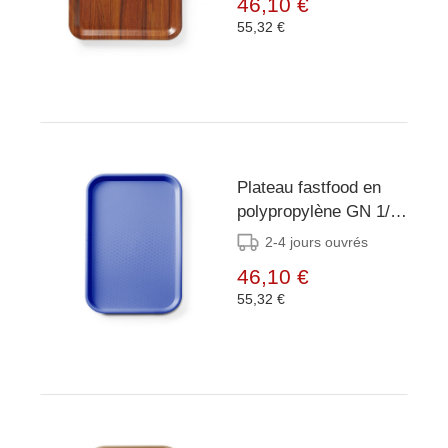
46,10 €
460x360mm
55,32 €
Plateau fastfood en
polypropylène GN 1/1
- AmerBox - GN 1/1 -
2-4 jours ouvrés
Bleu -
46,10 €
530x325x(H)20mm
55,32 €