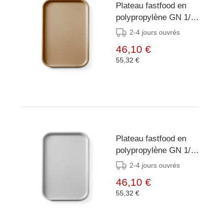
Plateau fastfood en
polypropylène GN 1/1
- AmerBox - GN 1/1 -
2-4 jours ouvrés
Brun -
46,10 €
530x325x(H)20mm
55,32 €
Plateau fastfood en
polypropylène GN 1/1
- AmerBox - GN 1/1 -
2-4 jours ouvrés
Gris clair -
46,10 €
530x325x(H)20mm
55,32 €