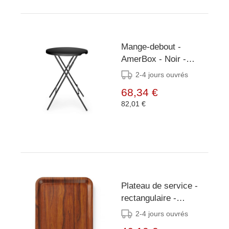
Mange-debout -
AmerBox - Noir -
Ø800x(H)1100mm
2-4 jours ouvrés
68,34 €
82,01 €
Plateau de service -
rectangulaire -
antidérapant - stratifié
2-4 jours ouvrés
- AmerBox - Acajou -