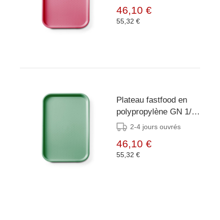
Rouge -
46,10 €
530x325x(H)20mm
55,32 €
Plateau fastfood en
polypropylène GN 1/1
- AmerBox - GN 1/1 -
2-4 jours ouvrés
Vert -
46,10 €
530x325x(H)20mm
55,32 €