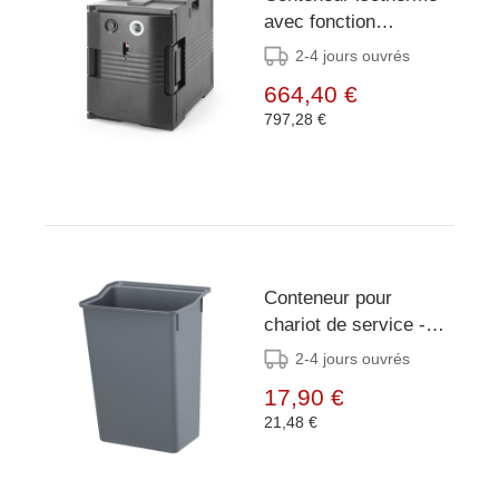
avec fonction
chauffante - traiteur -
2-4 jours ouvrés
AmerBox - GN 1/1 -
664,40 €
220-240V/200W -
797,28 €
477x680x(H)620mm
Conteneur pour
chariot de service -
AmerBox -
2-4 jours ouvrés
325x240x(H)447mm
17,90 €
21,48 €