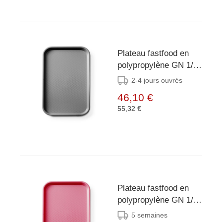
Plateau fastfood en
polypropylène GN 1/1
- AmerBox - GN 1/1 -
2-4 jours ouvrés
Noir -
46,10 €
530x325x(H)20mm
55,32 €
Plateau fastfood en
polypropylène GN 1/1
- AmerBox - GN 1/1 -
5 semaines