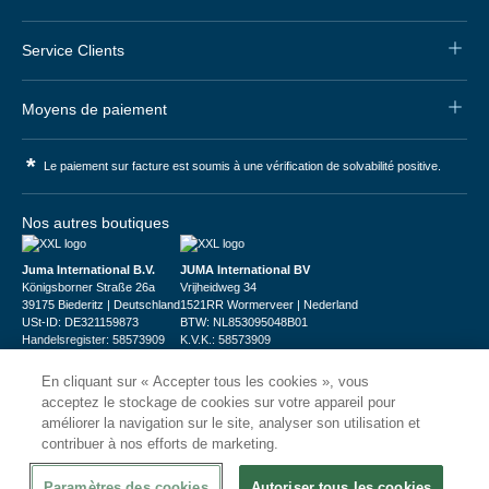
Service Clients
Moyens de paiement
*
Le paiement sur facture est soumis à une vérification de solvabilité positive.
Nos autres boutiques
Juma International B.V.
JUMA International BV
Königsborner Straße 26a
Vrijheidweg 34
39175 Biederitz | Deutschland
1521RR Wormerveer | Nederland
USt-ID: DE321159873
BTW: NL853095048B01
Handelsregister: 58573909
K.V.K.: 58573909
En cliquant sur « Accepter tous les cookies », vous
acceptez le stockage de cookies sur votre appareil pour
améliorer la navigation sur le site, analyser son utilisation et
contribuer à nos efforts de marketing.
© 2026
CHRshop
Paramètres des cookies
Autoriser tous les cookies