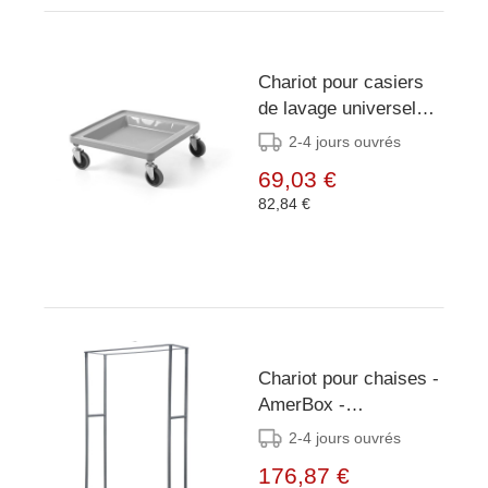
Chariot pour casiers
de lavage universels
de 500 × 500 mm -
2-4 jours ouvrés
AmerBox - Gris clair -
69,03 €
500x500x(H)180mm
82,84 €
Chariot pour chaises -
AmerBox -
1140x492x(H)1895mm
2-4 jours ouvrés
176,87 €