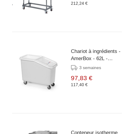
212,24 €
Chariot à ingrédients -
AmerBox - 62L -
345x720x(H)570mm
3 semaines
97,83 €
117,40 €
Conteneur isotherme