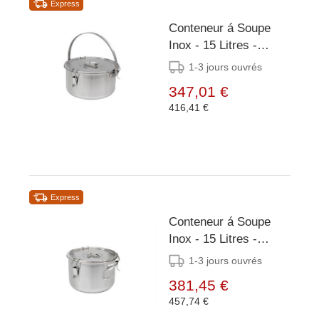
Express
Conteneur á Soupe
Inox - 15 Litres -
Grande Anse -
1-3 jours ouvrés
Ø360x215mm
347,01 €
416,41 €
Express
Conteneur á Soupe
Inox - 15 Litres -
Poignées Latérales -
1-3 jours ouvrés
Ø360x215mm
381,45 €
457,74 €