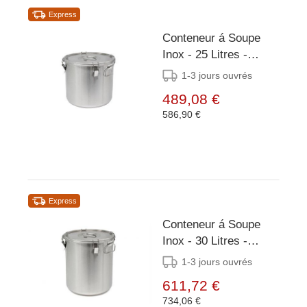
Express
Conteneur á Soupe
Inox - 25 Litres -
Poignées Latérales -
1-3 jours ouvrés
Ø360x350mm
489,08 €
586,90 €
Express
Conteneur á Soupe
Inox - 30 Litres -
Poignées Latérales -
1-3 jours ouvrés
Ø360x400mm
611,72 €
734,06 €