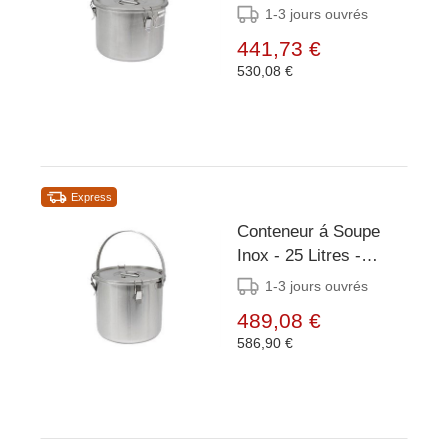
Poignées Latérales -
1-3 jours ouvrés
Ø360x285mm
441,73 €
530,08 €
Express
Conteneur á Soupe
Inox - 25 Litres -
Grande Anse -
1-3 jours ouvrés
Ø360x350mm
489,08 €
586,90 €