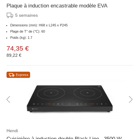
Plaque à induction encastrable modèle EVA
5 semaines
Dimensions (mm): H68 x L245 x P245
Plage de T° de (°C): 60
Poids (kg): 1.7
74,35 €
89,22 €
Express
Hendi
Cuisinière à induction double Black Line - 3500 W -