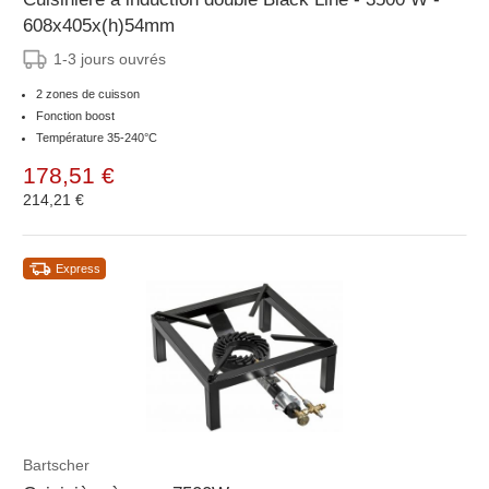
608x405x(h)54mm
1-3 jours ouvrés
2 zones de cuisson
Fonction boost
Température 35-240°C
178,51 €
214,21 €
Express
Bartscher