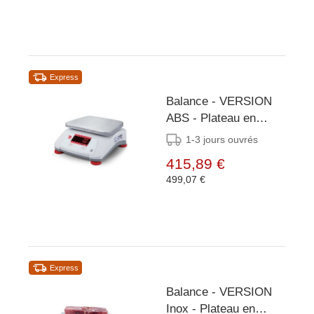
Express
Balance - VERSION
ABS - Plateau en
INOX - Plusieurs
1-3 jours ouvrés
tailles Disponibles
415,89 €
499,07 €
Express
Balance - VERSION
Inox - Plateau en