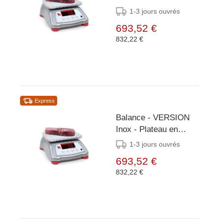
INOX - Plusieurs
1-3 jours ouvrés
tailles Disponibles
693,52 €
832,22 €
Express
Balance - VERSION
Inox - Plateau en
INOX - Plusieurs
1-3 jours ouvrés
tailles Disponibles
693,52 €
832,22 €