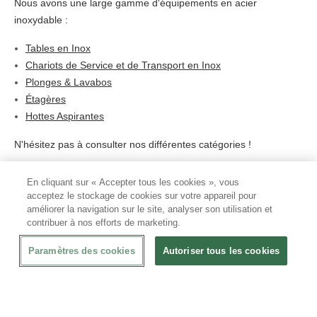
Nous avons une large gamme d'équipements en acier
inoxydable :
Tables en Inox
Chariots de Service et de Transport en Inox
Plonges & Lavabos
Étagères
Hottes Aspirantes
N'hésitez pas à consulter nos différentes catégories !
En cliquant sur « Accepter tous les cookies », vous
Questions et réponses sur les supports :
acceptez le stockage de cookies sur votre appareil pour
améliorer la navigation sur le site, analyser son utilisation et
contribuer à nos efforts de marketing.
Pourquoi optez pour des supports ?
Paramètres des cookies
Autoriser tous les cookies
Sur CHRshop, nous proposons des supports en acier
inoxydable pour une multitude d'utilisations. Que vous ayez
besoin d'un support professionnel pour votre chambre froide,
pour entreposer vos casiers à vin, pour un stockage