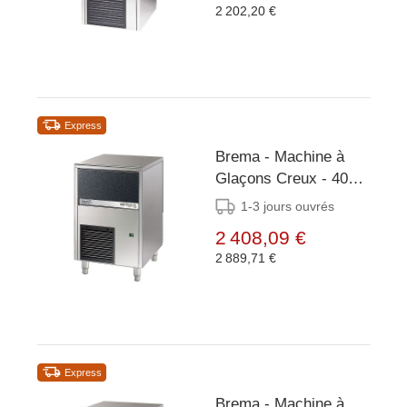
2 202,20 €
Express
Brema - Machine à
Glaçons Creux - 40
kg/24h - Réserve 15kg
1-3 jours ouvrés
- Condenseur Air
2 408,09 €
2 889,71 €
Express
Brema - Machine à