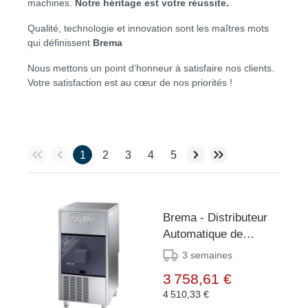
machines.
Notre héritage est votre réussite.
Qualité, technologie et innovation sont les maîtres mots
qui définissent
Brema
Nous mettons un point d’honneur à satisfaire nos clients.
Votre satisfaction est au cœur de nos priorités !
1
2
3
4
5
Brema - Distributeur
Automatique de
Glaçons - 44 kg/24h -
3 semaines
Réserve 12kg -
3 758,61 €
Condenseur Air/Eau
4 510,33 €