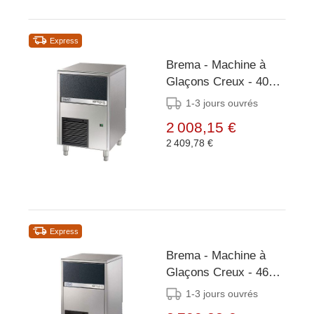
Express
Brema - Machine à
Glaçons Creux - 40
kg/24h - Réserve 15kg
1-3 jours ouvrés
- Condenseur Eau
2 008,15 €
2 409,78 €
Express
Brema - Machine à
Glaçons Creux - 46
kg/24h - Réserve 20kg
1-3 jours ouvrés
- Condenseur Air/Eau