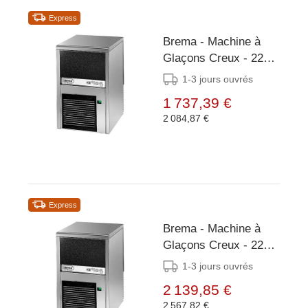
Express
Brema - Machine à
Glaçons Creux - 22
kg/24h - Réserve 4kg
1-3 jours ouvrés
- Condenseur Air/Eau
1 737,39 €
2 084,87 €
Express
Brema - Machine à
Glaçons Creux - 22
kg/24h - Réserve 6kg
1-3 jours ouvrés
- Condenseur Air/Eau
2 139,85 €
2 567,82 €