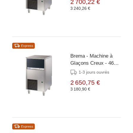
2 700,22 €
3 240,26 €
Express
Brema - Machine à
Glaçons Creux - 46
kg/24h - Réserve 20kg
1-3 jours ouvrés
- Condenseur Air/Eau
2 650,75 €
3 180,90 €
Express