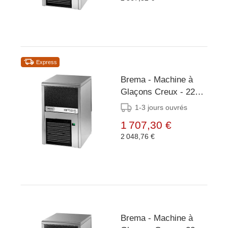
Express
Brema - Machine à
Glaçons Creux - 22
kg/24h - Réserve 6kg
1-3 jours ouvrés
- Condenseur Air/Eau
1 707,30 €
2 048,76 €
Brema - Machine à