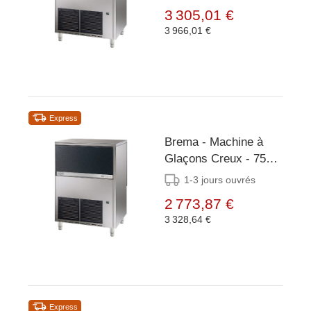
kg - Condenseur
3 305,01 €
Air/Eau
3 966,01 €
Express
Brema - Machine à
Glaçons Creux - 75
kg/24h - Réserve 30
1-3 jours ouvrés
kg - Condenseur
2 773,87 €
Air/Eau
3 328,64 €
Express