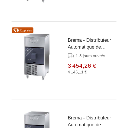
Express
Brema - Distributeur
Automatique de
Glaçons - 44 kg/24h -
1-3 jours ouvrés
Réserve 12kg -
3 454,26 €
Condenseur Air/Eau
4 145,11 €
Brema - Distributeur
Automatique de