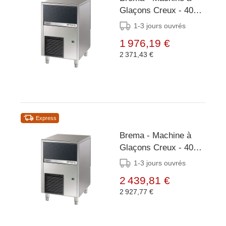
Glaçons Creux - 40
kg/24h - Réserve 15kg
1-3 jours ouvrés
- Condenseur Air
1 976,19 €
2 371,43 €
Express
Brema - Machine à
Glaçons Creux - 40
kg/24h - Réserve 15kg
1-3 jours ouvrés
- Condenseur Eau
2 439,81 €
2 927,77 €