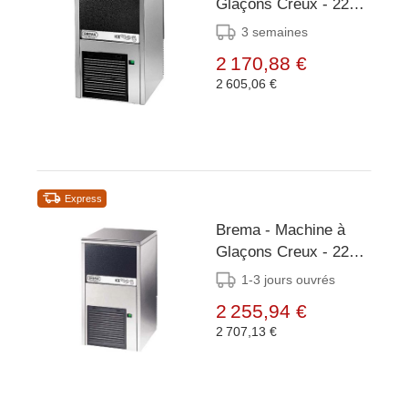
Glaçons Creux - 22
kg/24h - Réserve 6kg
3 semaines
- Condenseur Air/Eau
2 170,88 €
2 605,06 €
Express
Brema - Machine à
Glaçons Creux - 22
kg/24h - Réserve 8kg
1-3 jours ouvrés
- Condenseur Air/Eau
2 255,94 €
2 707,13 €