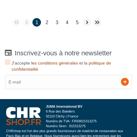
1
2
3
4
5
Inscrivez-vous à notre newsletter
J'accepte
les conditions générales
et
la politique de
confidentialité
JUMA International BV
6 Rue des Bateliers
92110 Clichy | France
Numéro de TVA : FR59815313275
Numéro Siren : 815313275
CHRshop est l'un des plus grands fournisseurs de matériel de restauration aux
Pays-Bas et en Belgique. Nous fournissons aussi bien les entreprises que les