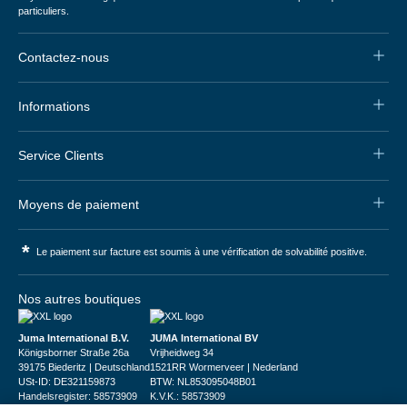
particuliers.
Contactez-nous
Informations
Service Clients
Moyens de paiement
*
Le paiement sur facture est soumis à une vérification de solvabilité positive.
Nos autres boutiques
Juma International B.V.
JUMA International BV
Königsborner Straße 26a
Vrijheidweg 34
39175 Biederitz | Deutschland
1521RR Wormerveer | Nederland
USt-ID: DE321159873
BTW: NL853095048B01
Handelsregister: 58573909
K.V.K.: 58573909