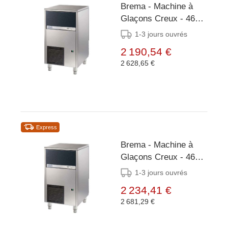
Brema - Machine à
Glaçons Creux - 46
kg/24h - Réserve 20kg
1-3 jours ouvrés
- Condenseur Air/Eau
2 190,54 €
2 628,65 €
Express
Brema - Machine à
Glaçons Creux - 46
kg/24h - Réserve 20kg
1-3 jours ouvrés
- Condenseur Air/Eau
2 234,41 €
2 681,29 €