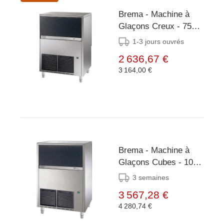
Brema - Machine à
Glaçons Creux - 75
kg/24h - Réserve 30
1-3 jours ouvrés
kg - Condenseur
2 636,67 €
Air/Eau
3 164,00 €
Brema - Machine à
Glaçons Cubes - 105
kg/24h - Réserve 35kg
3 semaines
- Condenseur Air/Eau
3 567,28 €
4 280,74 €