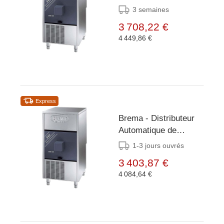
Glaçons - 44 kg/24h -
3 semaines
Réserve 12kg -
3 708,22 €
Condenseur Air/Eau
4 449,86 €
Express
Brema - Distributeur
Automatique de
Glaçons - 44 kg/24h -
1-3 jours ouvrés
Réserve 12kg -
3 403,87 €
Condenseur Air/Eau
4 084,64 €