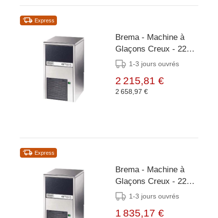
Express
Brema - Machine à
Glaçons Creux - 22
kg/24h - Réserve 8kg
1-3 jours ouvrés
- Condenseur Air/Eau
2 215,81 €
2 658,97 €
Express
Brema - Machine à
Glaçons Creux - 22
kg/24h - Réserve 8kg
1-3 jours ouvrés
- Condenseur Air/Eau
1 835,17 €