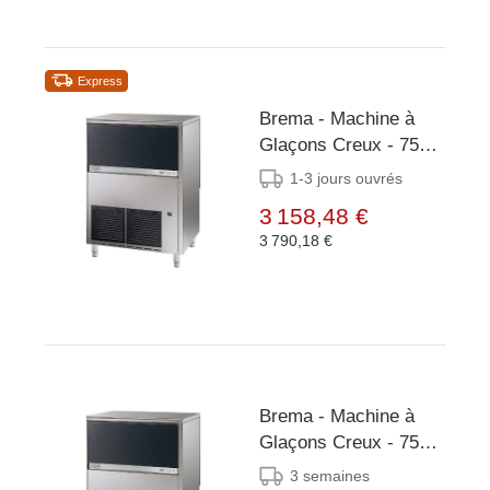
Express
Brema - Machine à
Glaçons Creux - 75
kg/24h - Réserve 30
1-3 jours ouvrés
kg - Condenseur
3 158,48 €
Air/Eau
3 790,18 €
Brema - Machine à
Glaçons Creux - 75
kg/24h - Réserve 30
3 semaines