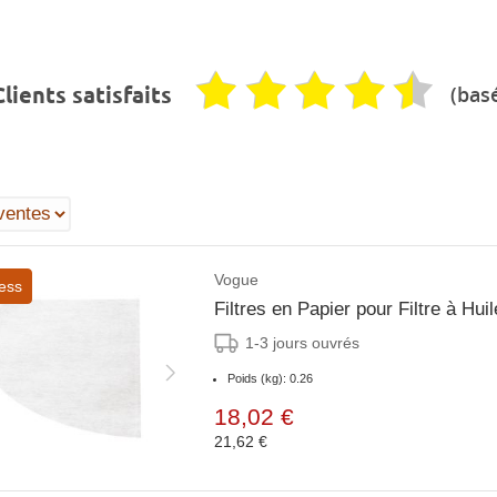
(basé
lients satisfaits
Vogue
ess
1-3 jours ouvrés
Poids (kg): 0.26
18,02 €
21,62 €