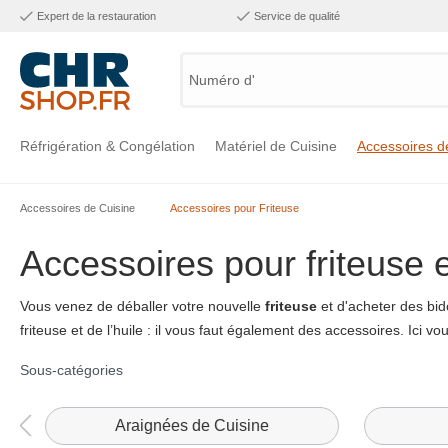
Expert de la restauration
Service de qualité
Numéro d'arti
Réfrigération & Congélation
Matériel de Cuisine
Accessoires d
Accessoires de Cuisine
Accessoires pour Friteuse
Voir la catégorie Réfrigération & Congélation
Voir la catégorie Matériel de Cuisine
Voir la catégorie Accessoires de Cuisine
Voir la catégorie Maintien Chaud
Voir la catégorie Inox
Voir la catégorie Bar & Mobilier
Voir la catégorie Laverie & Hygiène
Accessoires pour friteuse 
Vous venez de déballer votre nouvelle
friteuse
et d'acheter des bid
friteuse et de l’huile : il vous faut également des accessoires. Ici 
Sous-catégories
s
Araignées de Cuisine