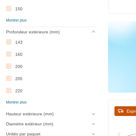
150
Montrer plus
160
Profondeur extérieure (mm)
170
143
175
160
180
200
200
205
210
220
220
Montrer plus
230
240
Expr
Hauteur extérieure (mm)
235
250
Diamètre extérieur (mm)
250
254
Unités par paquet