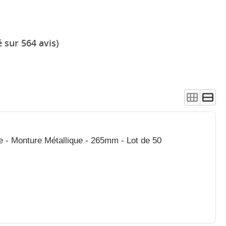
 sur 564 avis)
Filtres en Papier pour Filtre à Huile - Monture Métallique - 265mm - Lot de 50