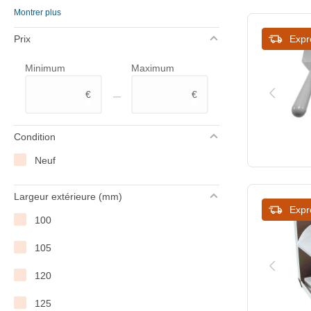
Montrer plus
Gastro M
Prix
Expr
Hendi
Minimum
Maximum
Millecroquettes
–
€
€
Miroil
Olympia
Condition
Saro
Neuf
Sofraca
Largeur extérieure (mm)
Vogue
Expr
100
XXLselect
105
120
125