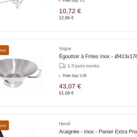
Poids (kg): 1.1
10,72 €
12,86 €
Vogue
ess
Égouttoir à Frites Inox - Ø413x1
1-3 jours ouvrés
Poids (kg): 1.09
43,07 €
51,68 €
Hendi
ess
Araignée - Inox - Panier Extra P