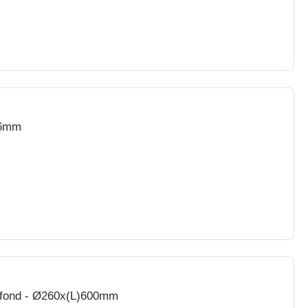
76mm
rofond - Ø260x(L)600mm