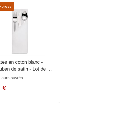
xpress
ttes en coton blanc -
uban de satin - Lot de 10
 - Dimensions : 55(l) x
 jours ouvrés
m - Poids : 680g
7 €
€