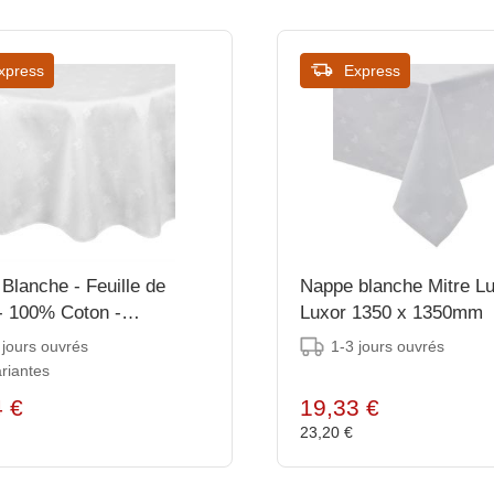
xpress
Express
Blanche - Feuille de
Nappe blanche Mitre L
 - 100% Coton -
Luxor 1350 x 1350mm
ble en 2 tailles
 jours ouvrés
1-3 jours ouvrés
riantes
4 €
19,33 €
€
23,20 €