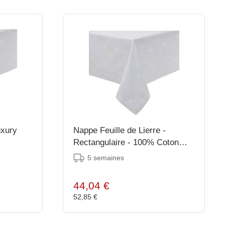
uxury
Nappe Feuille de Lierre -
Rectangulaire - 100% Coton
Blanc - Disponibles en 2 Tailles
5 semaines
44,04 €
52,85 €