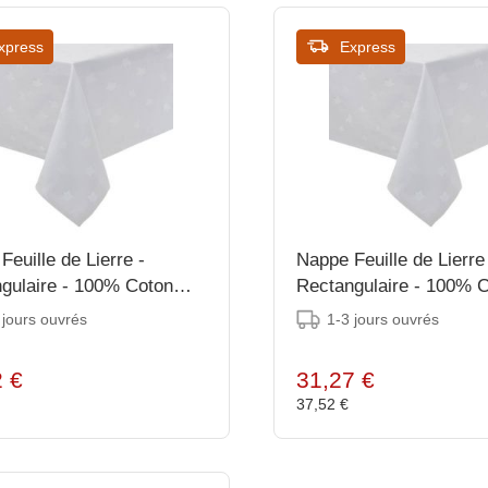
xpress
Express
-
Nappe Feuille de Lierre -
gulaire - 100% Coton
Rectangulaire - 100% 
- Disponibles en 2 Tailles
Blanc - Disponibles en 6
 jours ouvrés
1-3 jours ouvrés
2 €
31,27 €
€
37,52 €