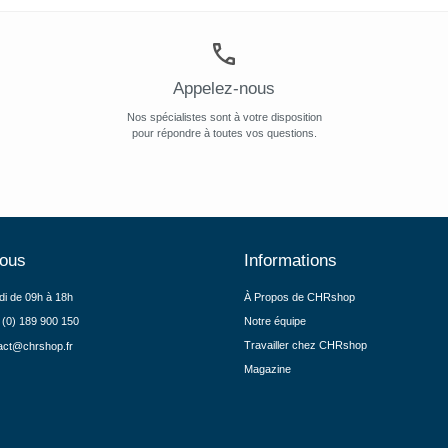
Appelez-nous
Nos spécialistes sont à votre disposition
pour répondre à toutes vos questions.
nous
Informations
di de 09h à 18h
À Propos de CHRshop
 (0) 189 900 150
Notre équipe
Travailler chez CHRshop
act@chrshop.fr
Magazine