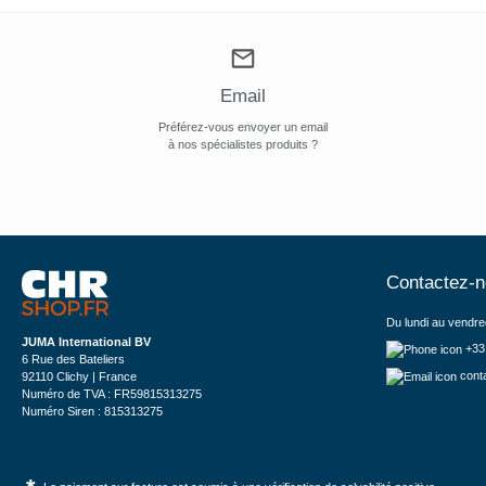
Email
Préférez-vous envoyer un email
à nos spécialistes produits ?
Contactez-
Du lundi au vendre
JUMA International BV
+33
6 Rue des Bateliers
cont
92110 Clichy | France
Numéro de TVA : FR59815313275
Numéro Siren : 815313275