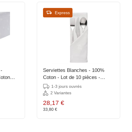
Express
Serviettes Blanches - 100%
Coton
Coton - Lot de 10 pièces -
 Tailles
Disponibles en 2 tailles
1-3 jours ouvrés
2 Variantes
28,17 €
33,80 €