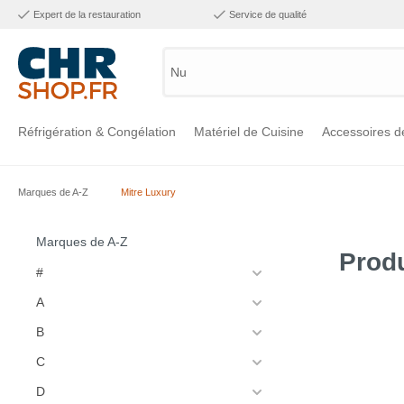
Expert de la restauration
Service de qualité
Numéro
Réfrigération & Congélation
Matériel de Cuisine
Accessoires d
Marques de A-Z
Mitre Luxury
Voir la catégorie Réfrigération & Congélation
Voir la catégorie Matériel de Cuisine
Voir la catégorie Accessoires de Cuisine
Voir la catégorie Maintien Chaud
Voir la catégorie Inox
Voir la catégorie Bar & Mobilier
Voir la catégorie Laverie & Hygiène
Marques de A-Z
Produ
#
A
B
C
D