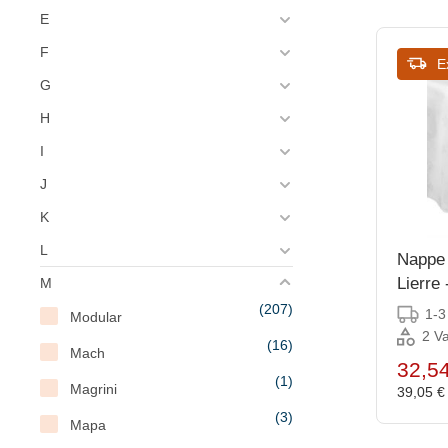
E
F
E
G
H
I
J
K
L
Nappe 
Lierre
M
Disponi
(207)
1-3
Modular
2 Va
(16)
Mach
32,5
(1)
Magrini
39,05 
(3)
Mapa