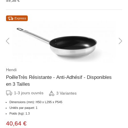
59,38 €
Express
Hendi
PoêleTrès Résistante - Anti-Adhésif - Disponibles
en 3 Tailles
1-3 jours ouvrés
3 Variantes
Dimensions (mm): H50 x L295 x P545
Unités par paquet: 1
Poids (kg): 1.3
40,64 €