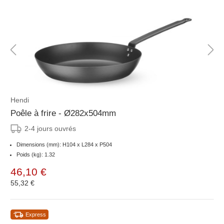
Hendi
Poêle à frire - Ø282x504mm
2-4 jours ouvrés
Dimensions (mm): H104 x L284 x P504
Poids (kg): 1.32
46,10 €
55,32 €
Express