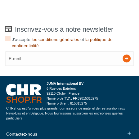
Inscrivez-vous à notre newsletter
J'accepte
les conditions générales
et
la politique de
confidentialité
JUMA International BV
6 Rue des Bateliers
92110 Clichy | France
Numéro de TVA : FR59815313275
Numéro Siren : 815313275
CHRshop est l'un des plus grands fournisseurs de matériel de restauration aux
Pays-Bas et en Belgique. Nous fournissons aussi bien les entreprises que les
particuliers.
Contactez-nous