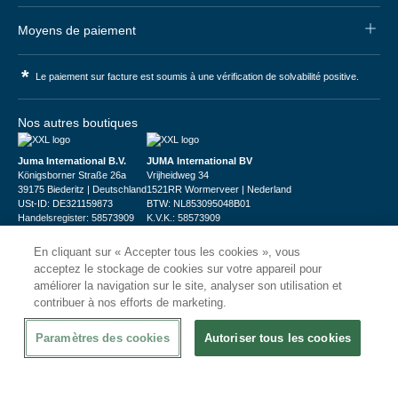
Moyens de paiement
*
Le paiement sur facture est soumis à une vérification de solvabilité positive.
Nos autres boutiques
Juma International B.V.
JUMA International BV
Königsborner Straße 26a
Vrijheidweg 34
39175 Biederitz | Deutschland
1521RR Wormerveer | Nederland
USt-ID: DE321159873
BTW: NL853095048B01
Handelsregister: 58573909
K.V.K.: 58573909
En cliquant sur « Accepter tous les cookies », vous
acceptez le stockage de cookies sur votre appareil pour
améliorer la navigation sur le site, analyser son utilisation et
contribuer à nos efforts de marketing.
© 2026
CHRshop
Paramètres des cookies
Autoriser tous les cookies
Confidentialité et Sécurité
Disclaimer
Conditions Générales