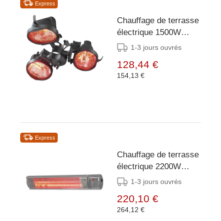
Express
Chauffage de terrasse
électrique 1500W
Eurom Parasol
1-3 jours ouvrés
128,44 €
154,13 €
Express
Chauffage de terrasse
électrique 2200W
Eurom Golden
1-3 jours ouvrés
Comfort avec
220,10 €
télécommande
264,12 €