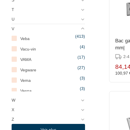
S
T
U
V
(413)
Veba
Bac ga
(4)
mm|
Vacu-vin
2-4
(17)
VAMA
84,1
(27)
Vegware
100,97
(3)
Vema
(3)
Vesna
(35)
W
Victorinox
(7)
X
Vimitex
Z
(4)
Vin Bouquet
Voir plus