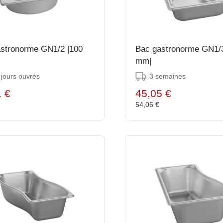
stronorme GN1/2 |100
Bac gastronorme GN1/3
mm|
 jours ouvrés
3 semaines
1 €
45,05 €
€
54,06 €