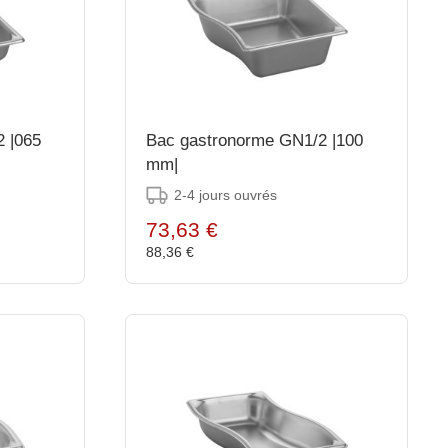
 |065
Bac gastronorme GN1/2 |100
mm|
2-4 jours ouvrés
73,63 €
88,36 €