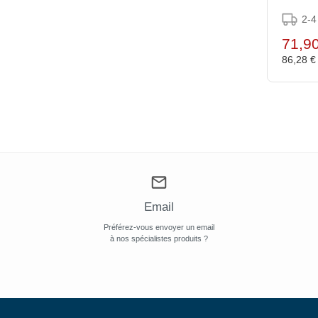
2-4
71,9
86,28 
Email
Préférez-vous envoyer un email
à nos spécialistes produits ?