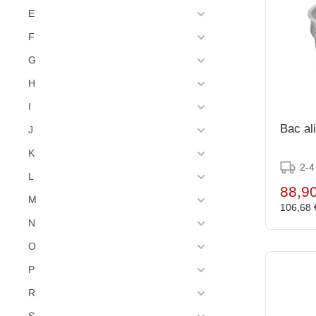
E
F
G
H
I
Bac al
J
K
2-4
L
88,9
M
106,68
N
O
P
R