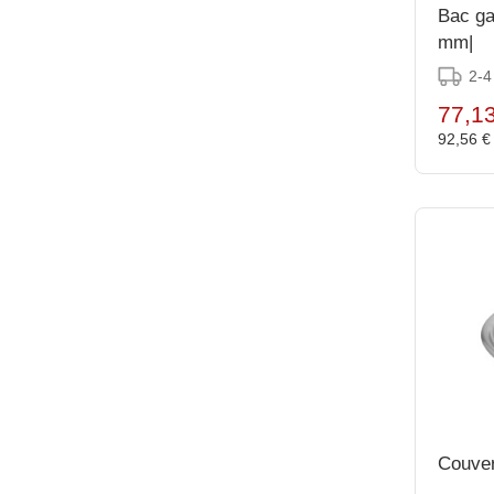
Bac ga
mm|
2-4
77,1
92,56 
Couver