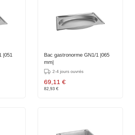
 |051
Bac gastronorme GN1/1 |065
mm|
2-4 jours ouvrés
69,11 €
82,93 €