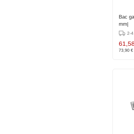
Bac ga
mm|
2-4
61,5
73,90 