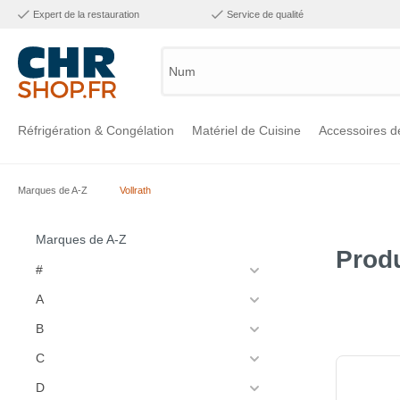
Expert de la restauration
Service de qualité
Numéro
Réfrigération & Congélation
Matériel de Cuisine
Accessoires d
Marques de A-Z
Vollrath
Voir la catégorie Réfrigération & Congélation
Voir la catégorie Matériel de Cuisine
Voir la catégorie Accessoires de Cuisine
Voir la catégorie Maintien Chaud
Voir la catégorie Inox
Voir la catégorie Bar & Mobilier
Voir la catégorie Laverie & Hygiène
Marques de A-Z
Produ
#
A
B
C
D