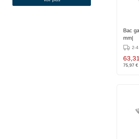
(660)
Vogue
(5)
Volano
(17)
Vollrath
Bac ga
mm|
2-4
63,3
75,97 