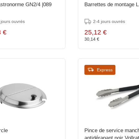
stronorme GN2/4 |089
Barrettes de montage 
 jours ouvrés
2-4 jours ouvrés
3 €
25,12 €
€
30,14 €
Express
cle
Pince de service manc
antidérapant noir Vollra