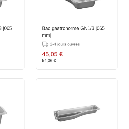
 |065
Bac gastronorme GN1/3 |065
mm|
2-4 jours ouvrés
45,05 €
54,06 €