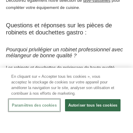
Découvrez également notre sélection de
lave-vaisselles
pour
compléter votre équipement de cuisine.
Questions et réponses sur les pièces de
robinets et douchettes gastro :
Pourquoi privilégier un robinet professionnel avec
mélangeur de bonne qualité ?
Les robinets et douchettes de prérinçage de haute qualité
présentent de nombreux avantages :
En cliquant sur « Accepter tous les cookies », vous
acceptez le stockage de cookies sur votre appareil pour
Grace à l’achat d’un produit de qualité supérieure, vous
améliorer la navigation sur le site, analyser son utilisation et
contribuer à nos efforts de marketing.
réduisez le risque de problèmes techniques et la nécessité
d'interventions et de suivi de professionnels de plomberie.
Paramètres des cookies
Autoriser tous les cookies
Les robinets et les douches de prérinçage de haute qualité
nécessitent bien moins d'entretien, ce qui représente un gain
de temps que vous pouvez utiliser dans votre cœur de métier.
Une qualité supérieure garantie nos pièces, ce qui signifie