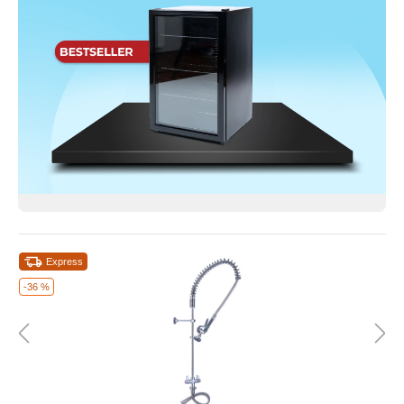
Express
-36 %