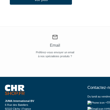
(2)
Millecroquettes
(8)
Miroil
(1)
Mitchell & Cooper Ltd
(11)
Mitre Comfort
(11)
Mitre Essentials
Email
(5)
Mitre Luxury
Préférez-vous envoyer un email
à nos spécialistes produits ?
(1)
MO EL
(12)
Mo-el
(20)
Moretti Forni
(42)
Contactez-
Multinox
(5)
Musso
Du lundi au vendre
JUMA International BV
+33
6 Rue des Bateliers
cont
92110 Clichy | France