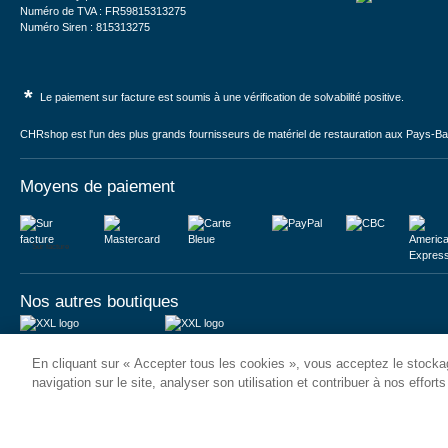
Numéro de TVA : FR59815313275
Numéro Siren : 815313275
*
Le paiement sur facture est soumis à une vérification de solvabilité positive.
CHRshop est l'un des plus grands fournisseurs de matériel de restauration aux Pays-Bas 
Moyens de paiement
Sur facture
Nos autres boutiques
Juma International B.V.
JUMA International BV
En cliquant sur « Accepter tous les cookies », vous acceptez le stockag
Königsborner Straße 26a
Vrijheidweg 34
39175 Biederitz | Deutschland
1521RR Wormerveer | Nederland
navigation sur le site, analyser son utilisation et contribuer à nos effort
USt-ID: DE321159873
BTW: NL853095048B01
Handelsregister: 58573909
K.V.K.: 58573909