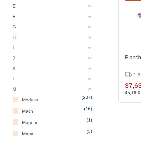
E
F
G
H
I
Planch
J
K
1-3
L
37,6
M
45,16 
(207)
Modular
(16)
Mach
(1)
Magrini
(3)
Mapa