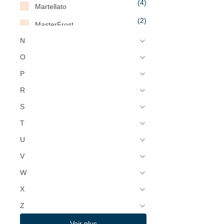
(4)
Martellato
(2)
MasterFrost
(30)
N
Matfer
(28)
O
Matfer Bourgeat
P
(53)
MaxPro
R
(32)
Mediclinics
S
(4)
Melform
T
(1)
Menumaster
U
(1)
Mercer Culinary
V
(1)
Metaltex
W
(4)
Metro
X
(4)
Microplane
Z
(28)
MilanToast
Voir plus