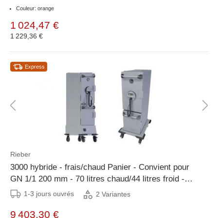
Couleur: orange
1 024,47 €
1 229,36 €
Express
Rieber
3000 hybride - frais/chaud Panier - Convient pour
GN 1/1 200 mm - 70 litres chaud/44 litres froid -
Disponible avec CHEQUE
1-3 jours ouvrés
2 Variantes
9 403,30 €