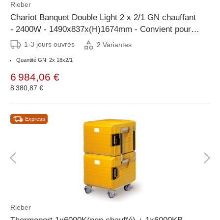
Rieber
Chariot Banquet Double Light 2 x 2/1 GN chauffant
- 2400W - 1490x837x(H)1674mm - Convient pour
11 ou 18 grilles GN2/1
1-3 jours ouvrés
2 Variantes
Quantité GN: 2x 18x2/1
6 984,06 €
8 380,87 €
Express
Rieber