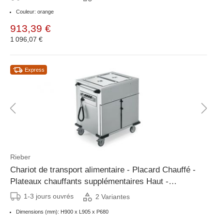
Couleur: orange
913,39 €
1 096,07 €
Express
Rieber
Chariot de transport alimentaire - Placard Chauffé -
Plateaux chauffants supplémentaires Haut -
Disponible en 2 tailles
1-3 jours ouvrés
2 Variantes
Dimensions (mm): H900 x L905 x P680