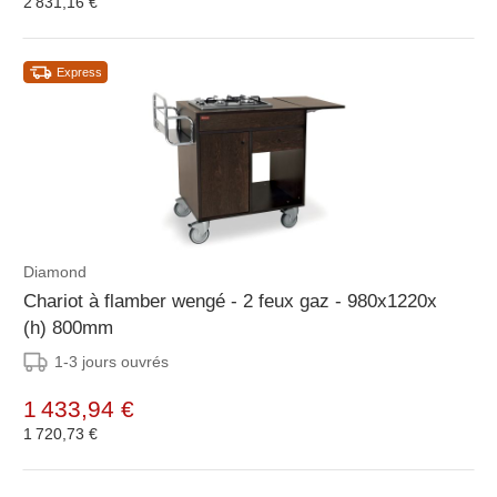
2 831,16 €
Express
Diamond
Chariot à flamber wengé - 2 feux gaz - 980x1220x
(h) 800mm
1-3 jours ouvrés
1 433,94 €
1 720,73 €