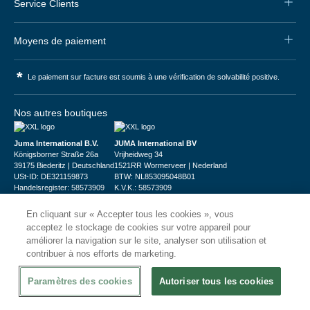
Service Clients
Moyens de paiement
*
Le paiement sur facture est soumis à une vérification de solvabilité positive.
Nos autres boutiques
Juma International B.V.
JUMA International BV
Königsborner Straße 26a
Vrijheidweg 34
39175 Biederitz | Deutschland
1521RR Wormerveer | Nederland
USt-ID: DE321159873
BTW: NL853095048B01
Handelsregister: 58573909
K.V.K.: 58573909
En cliquant sur « Accepter tous les cookies », vous
acceptez le stockage de cookies sur votre appareil pour
améliorer la navigation sur le site, analyser son utilisation et
contribuer à nos efforts de marketing.
© 2026
CHRshop
Paramètres des cookies
Autoriser tous les cookies
Confidentialité et Sécurité
Disclaimer
Conditions Générales