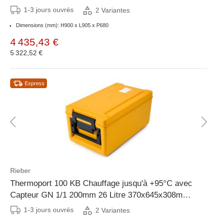
1-3 jours ouvrés
2 Variantes
Dimensions (mm): H900 x L905 x P680
4 435,43 €
5 322,52 €
Express
Rieber
Thermoport 100 KB Chauffage jusqu'à +95°C avec
Capteur GN 1/1 200mm 26 Litre 370x645x308mm
orange
1-3 jours ouvrés
2 Variantes