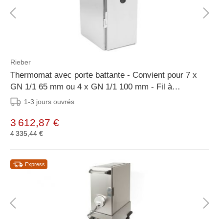
Rieber
Thermomat avec porte battante - Convient pour 7 x
GN 1/1 65 mm ou 4 x GN 1/1 100 mm - Fil à
température à cœur - 1,5kW - 448x689x749mm
1-3 jours ouvrés
3 612,87 €
4 335,44 €
Express