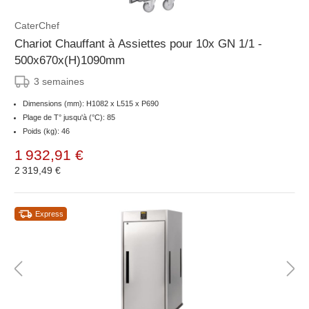
CaterChef
Chariot Chauffant à Assiettes pour 10x GN 1/1 -
500x670x(H)1090mm
3 semaines
Dimensions (mm): H1082 x L515 x P690
Plage de T° jusqu'à (°C): 85
Poids (kg): 46
1 932,91 €
2 319,49 €
Express