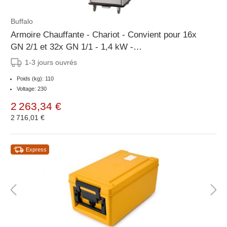
Buffalo
Armoire Chauffante - Chariot - Convient pour 16x
GN 2/1 et 32x GN 1/1 - 1,4 kW -
807x885x(H)1770mm
1-3 jours ouvrés
Poids (kg): 110
Voltage: 230
2 263,34 €
2 716,01 €
Express