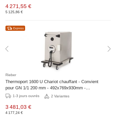
4 271,55 €
5 125,86 €
Express
Rieber
Thermoport 1600 U Chariot chauffant - Convient
pour GN 1/1 200 mm - 492x769x930mm -
Disponible avec CHEQUE
1-3 jours ouvrés
2 Variantes
3 481,03 €
4 177,24 €