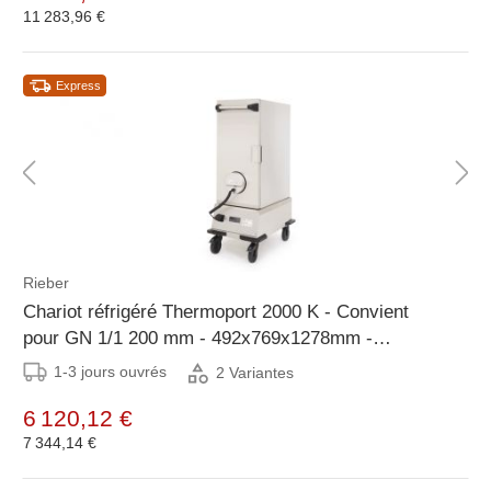
11 283,96 €
Express
Rieber
Chariot réfrigéré Thermoport 2000 K - Convient
pour GN 1/1 200 mm - 492x769x1278mm -
Disponible avec CHEQUE
1-3 jours ouvrés
2 Variantes
6 120,12 €
7 344,14 €