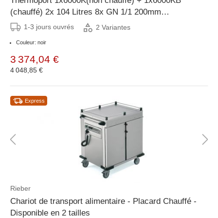
Thermoport 1x6000K(non chauffé) + 1x6000KB
(chauffé) 2x 104 Litres 8x GN 1/1 200mm
766x790x1280mm noir
1-3 jours ouvrés
2 Variantes
Couleur: noir
3 374,04 €
4 048,85 €
Express
Rieber
Chariot de transport alimentaire - Placard Chauffé -
Disponible en 2 tailles