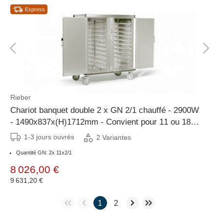
Express
Rieber
Chariot banquet double 2 x GN 2/1 chauffé - 2900W
- 1490x837x(H)1712mm - Convient pour 11 ou 18
grilles GN2/1
1-3 jours ouvrés
2 Variantes
Quantité GN: 2x 11x2/1
8 026,00 €
9 631,20 €
1
2