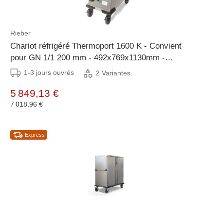
Rieber
Chariot réfrigéré Thermoport 1600 K - Convient
pour GN 1/1 200 mm - 492x769x1130mm -
Disponible avec CHEQUE
1-3 jours ouvrés
2 Variantes
5 849,13 €
7 018,96 €
Express