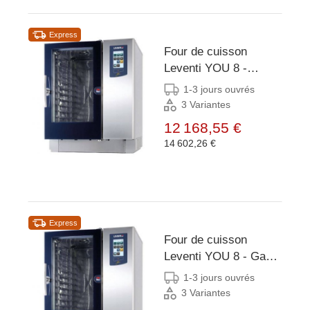
Express
Four de cuisson
Leventi YOU 8 -
18kW/400V -
1-3 jours ouvrés
8x/10x/11x EN 60x40,
3 Variantes
GN, Système chariot -
12 168,55 €
899x831x1087(h)mm
14 602,26 €
Express
Four de cuisson
Leventi YOU 8 - Gaz
21kW - 8x/10x/11x EN
1-3 jours ouvrés
60x40, GN, Système
3 Variantes
chariot -