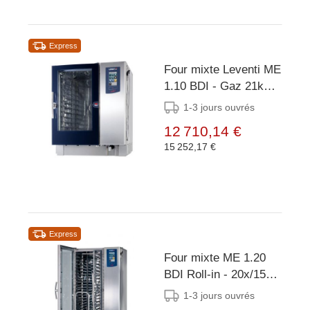
Express
Four mixte Leventi ME
1.10 BDI - Gaz 21kW
- 8x/10x/11x EN
1-3 jours ouvrés
400x600 ou GN 1/1 -
12 710,14 €
899x831x1087(h)mm
15 252,17 €
Express
Four mixte ME 1.20
BDI Roll-in - 20x/15x
EN 40x60 ou GN1/1 -
1-3 jours ouvrés
36kW - incl. Train de