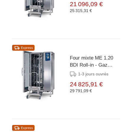
21 096,09 €
roulement et chariot -
25 315,31 €
899x831x1852(h)mm
Express
Four mixte ME 1.20
BDI Roll-in - Gaz
42kW - 20x/15x EN
1-3 jours ouvrés
40x60 ou GN1/1 - incl.
24 825,91 €
Train de roulement et
29 791,09 €
chariot -
899x831x1852(h)mm
Express