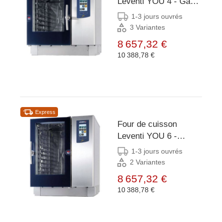
Leventi YOU 4 - Gaz
13kW - 4x/5x/7x ET
1-3 jours ouvrés
40x60 -
3 Variantes
899x831x827(h)mm
8 657,32 €
10 388,78 €
Express
Four de cuisson
Leventi YOU 6 -
9kW/400V - 6x/7x/9x
1-3 jours ouvrés
ET 60x40 -
2 Variantes
899x831x957(h)mm
8 657,32 €
10 388,78 €