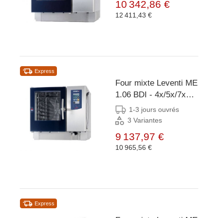
10 342,86 €
899x831x1087(h)mm
12 411,43 €
Express
Four mixte Leventi ME
1.06 BDI - 4x/5x/7x
EN 400x600 ou GN
1-3 jours ouvrés
1/1 - 9kW/3x400V -
3 Variantes
899x831x827(h)mm
9 137,97 €
10 965,56 €
Express