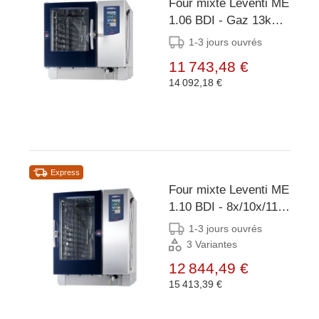
Four mixte Leventi ME
1.06 BDI - Gaz 13kW
- 4x/5x/7x EN
1-3 jours ouvrés
400x600 ou GN 1/1 -
11 743,48 €
899x831x827(h)mm
14 092,18 €
Express
Four mixte Leventi ME
1.10 BDI - 8x/10x/11x
EN 400x600 ou GN
1-3 jours ouvrés
1/1 - 18kW/3x400V -
3 Variantes
899x831x1087(h)mm
12 844,49 €
15 413,39 €