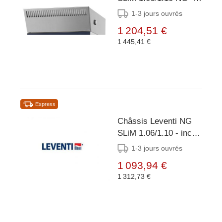
Léventi
1-3 jours ouvrés
1 204,51 €
1 445,41 €
Express
Châssis Leventi NG
SLiM 1.06/1.10 - incl.
conducteurs
1-3 jours ouvrés
1 093,94 €
1 312,73 €