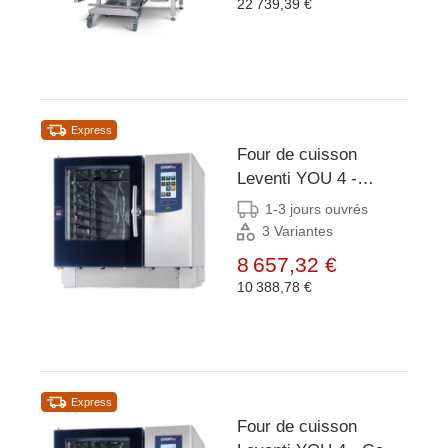
22 739,39 €
chariot -
899x831x1855(h)mm
Express
Four de cuisson
Leventi YOU 4 -
9kW/400V - 4x/5x/7x
1-3 jours ouvrés
ET 60x40 -
3 Variantes
899x831x827(h)mm
8 657,32 €
10 388,78 €
Express
Four de cuisson