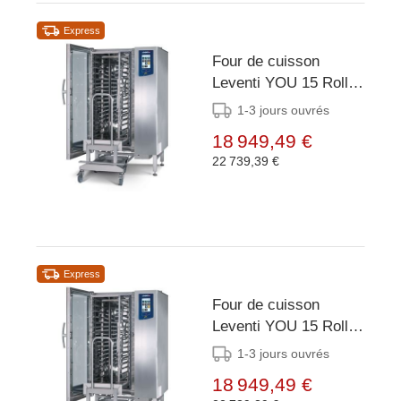
Express
Four de cuisson
Leventi YOU 15 Roll-
in - 15x ET 40x60 -
1-3 jours ouvrés
36kW/400V - incl.
18 949,49 €
Train de roulement et
22 739,39 €
chariot -
899x831x1855(h)mm
Express
Four de cuisson
Leventi YOU 15 Roll-
in - 15x ET 40x60 -
1-3 jours ouvrés
Gaz 18kW - incl. Train
18 949,49 €
de roulement et