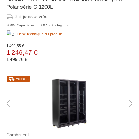
Polar série G 1200L
3-5 jours ouvrés
280W. Capacité nette : 887Ls. 8 étagères
Fiche technique du produit
1 491,55 €
1 246,47 €
1 495,76 €
Express
Combisteel