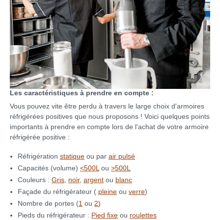
Les caractéristiques à prendre en compte :
Vous pouvez vite être perdu à travers le large choix d'armoires
réfrigérées positives que nous proposons ! Voici quelques points
importants à prendre en compte lors de l'achat de votre armoire
réfrigérée positive :
Réfrigération
statique
ou par
air pulsé
Capacités (volume)
<500L
ou
>500L
Couleurs :
Gris
,
noir
,
argent
ou
blanc
Façade du réfrigérateur (
pleine
ou
verre
)
Nombre de portes (
1
ou
2
)
Pieds du réfrigérateur :
Pied fixe
ou
roulettes