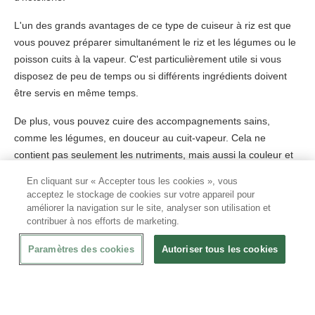
L'un des grands avantages de ce type de cuiseur à riz est que
vous pouvez préparer simultanément le riz et les légumes ou le
poisson cuits à la vapeur. C'est particulièrement utile si vous
disposez de peu de temps ou si différents ingrédients doivent
être servis en même temps.
De plus, vous pouvez cuire des accompagnements sains,
comme les légumes, en douceur au cuit-vapeur. Cela ne
contient pas seulement les nutriments, mais aussi la couleur et
le goût. De cette manière, vous pouvez également préparer de
En cliquant sur « Accepter tous les cookies », vous
délicieux plats sans utiliser beaucoup d'huile ou de beurre. Cela
acceptez le stockage de cookies sur votre appareil pour
permet non seulement d'économiser des matières premières et
améliorer la navigation sur le site, analyser son utilisation et
contribuer à nos efforts de marketing.
donc de faire des économies, mais aussi d'améliorer la qualité
du plat.
Paramètres des cookies
Autoriser tous les cookies
Le cuiseur à riz digital : la version moderne