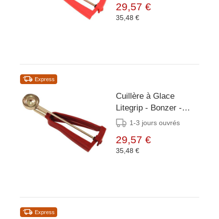
29,57 €
35,48 €
Express
Cuillère à Glace
Litegrip - Bonzer -
Rouge Inox - Taille 40
1-3 jours ouvrés
- 21ml
29,57 €
35,48 €
Express