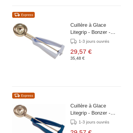
Express
Cuillère à Glace
Litegrip - Bonzer -
Bleu Ciel Inox - Taille
1-3 jours ouvrés
14 - 73ml
29,57 €
35,48 €
Express
Cuillère à Glace
Litegrip - Bonzer -
Bleu Roi Inox - Taille
1-3 jours ouvrés
16 - 59ml
29,57 €