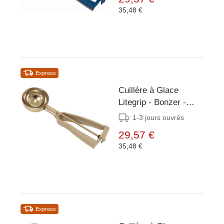
35,48 €
Express
Cuillère à Glace
Litegrip - Bonzer -
Gris Inox - Taille 8 -
1-3 jours ouvrés
110ml
29,57 €
35,48 €
Express