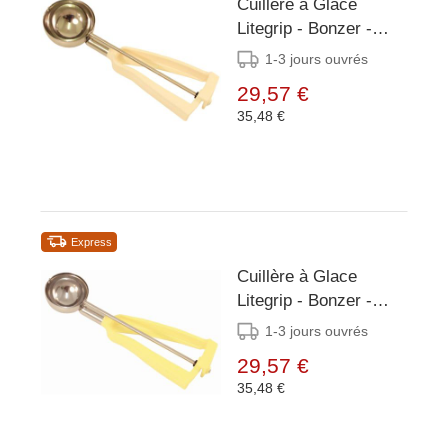
Cuillère à Glace
Litegrip - Bonzer -
Ivoire Inox - Taille 10 -
1-3 jours ouvrés
96ml
29,57 €
35,48 €
Express
Cuillère à Glace
Litegrip - Bonzer -
Jaune Inox - Taille 20 -
1-3 jours ouvrés
53ml
29,57 €
35,48 €