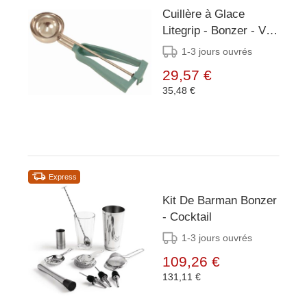
Cuillère à Glace
Litegrip - Bonzer - Vert
Inox - Taille 12 - 84ml
1-3 jours ouvrés
29,57 €
35,48 €
Express
Kit De Barman Bonzer
- Cocktail
1-3 jours ouvrés
109,26 €
131,11 €