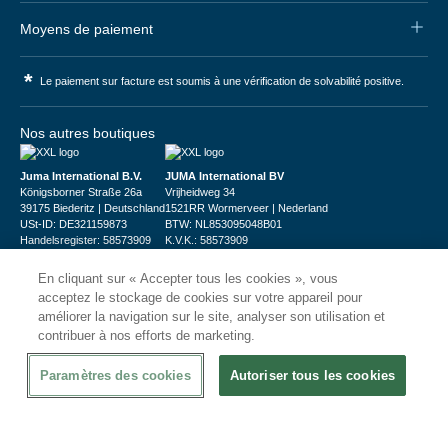
Moyens de paiement
*
Le paiement sur facture est soumis à une vérification de solvabilité positive.
Nos autres boutiques
Juma International B.V.
JUMA International BV
Königsborner Straße 26a
Vrijheidweg 34
39175 Biederitz | Deutschland
1521RR Wormerveer | Nederland
USt-ID: DE321159873
BTW: NL853095048B01
Handelsregister: 58573909
K.V.K.: 58573909
En cliquant sur « Accepter tous les cookies », vous
acceptez le stockage de cookies sur votre appareil pour
améliorer la navigation sur le site, analyser son utilisation et
contribuer à nos efforts de marketing.
© 2026
CHRshop
Paramètres des cookies
Autoriser tous les cookies
Confidentialité et Sécurité
Disclaimer
Conditions Générales