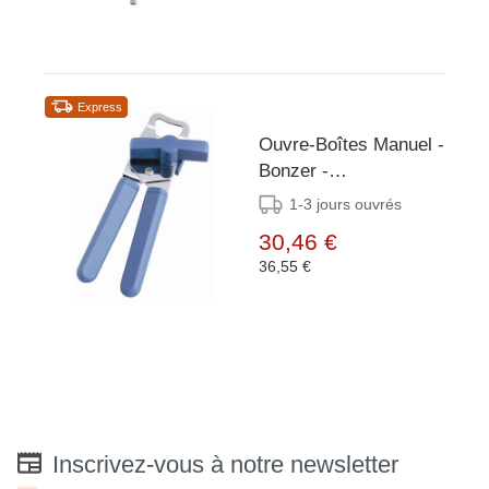
Express
Ouvre-Boîtes Manuel -
Bonzer -
45(L)x185(H)mm
1-3 jours ouvrés
30,46 €
36,55 €
Inscrivez-vous à notre newsletter