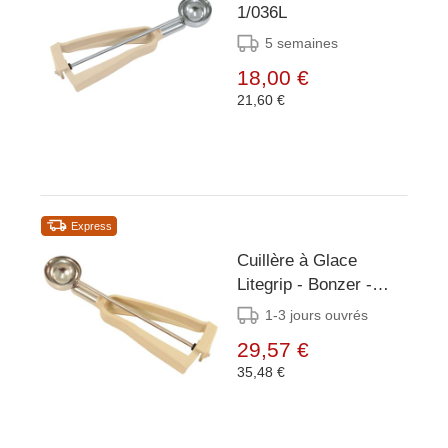
1/036L
5 semaines
18,00 €
21,60 €
Express
Cuillère à Glace
Litegrip - Bonzer -
Beige Inox - Taille 36 -
1-3 jours ouvrés
28ml
29,57 €
35,48 €