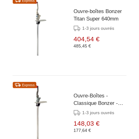
Express
Ouvre-boîtes Bonzer
Titan Super 640mm
1-3 jours ouvrés
404,54 €
485,45 €
Express
Ouvre-Boîtes -
Classique Bonzer -
Lame Amovible -
1-3 jours ouvrés
630mm
148,03 €
177,64 €