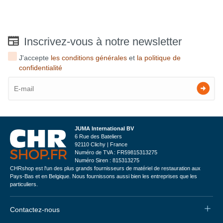
Inscrivez-vous à notre newsletter
J'accepte
les conditions générales
et
la politique de
confidentialité
JUMA International BV
6 Rue des Bateliers
92110 Clichy | France
Numéro de TVA : FR59815313275
Numéro Siren : 815313275
CHRshop est l'un des plus grands fournisseurs de matériel de restauration aux
Pays-Bas et en Belgique. Nous fournissons aussi bien les entreprises que les
particuliers.
Contactez-nous