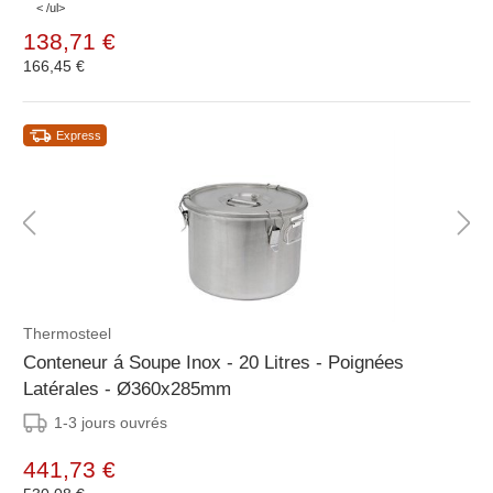
< /ul>
138,71 €
166,45 €
Express
Thermosteel
Conteneur á Soupe Inox - 20 Litres - Poignées
Latérales - Ø360x285mm
1-3 jours ouvrés
441,73 €