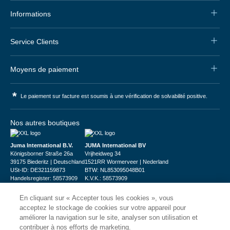
Informations
Service Clients
Moyens de paiement
*
Le paiement sur facture est soumis à une vérification de solvabilité positive.
Nos autres boutiques
Juma International B.V.
JUMA International BV
Königsborner Straße 26a
Vrijheidweg 34
39175 Biederitz | Deutschland
1521RR Wormerveer | Nederland
USt-ID: DE321159873
BTW: NL853095048B01
Handelsregister: 58573909
K.V.K.: 58573909
En cliquant sur « Accepter tous les cookies », vous
acceptez le stockage de cookies sur votre appareil pour
améliorer la navigation sur le site, analyser son utilisation et
contribuer à nos efforts de marketing.