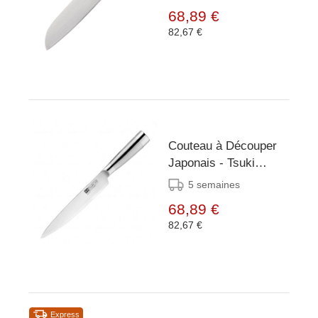
68,89 €
82,67 €
Couteau à Découper
Japonais - Tsuki
Series 8 - 200mm
5 semaines
68,89 €
82,67 €
Express