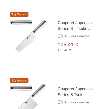
Express
Couperet Japonais -
Series 8 - Tsuki
160mm - Poids: 230g
1-3 jours ouvrés
105,41 €
126,49 €
Express
Couperet Japonais -
Series 8 Tsuki -
190mm Poids: 350g
1-3 jours ouvrés