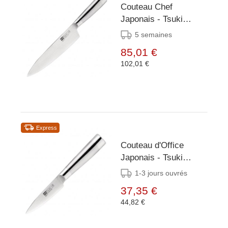
Couteau Chef
Japonais - Tsuki
Series 8 - 200mm
5 semaines
85,01 €
102,01 €
Express
Couteau d'Office
Japonais - Tsuki
Series 8 - 90mm
1-3 jours ouvrés
37,35 €
44,82 €