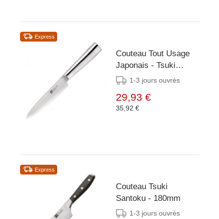
Express
Couteau Tout Usage
Japonais - Tsuki
Series 8 - 125mm
1-3 jours ouvrés
29,93 €
35,92 €
Express
Couteau Tsuki
Santoku - 180mm
1-3 jours ouvrés