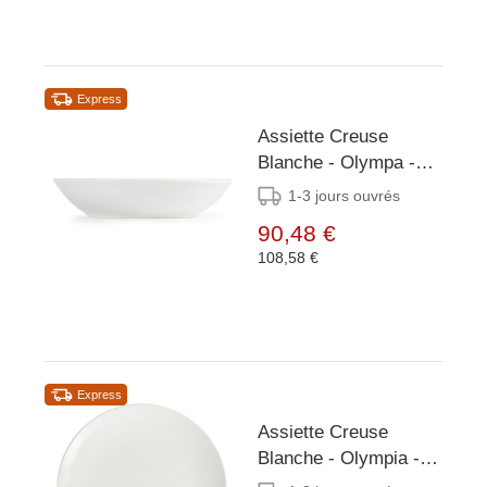
Express
Assiette Creuse
Blanche - Olympa -
260mm - 6 Pièces
1-3 jours ouvrés
90,48 €
108,58 €
Express
Assiette Creuse
Blanche - Olympia -
200mm - 6 Pièces