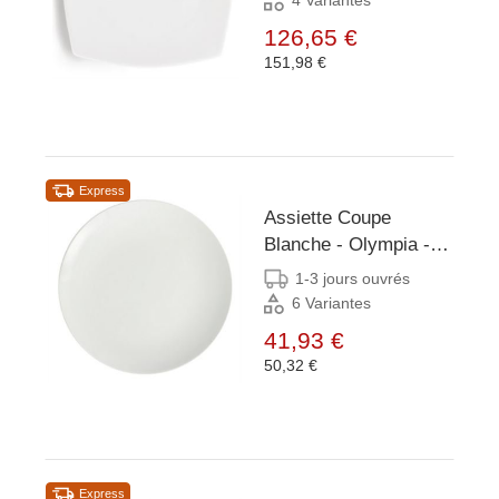
126,65 €
151,98 €
Express
Assiette Coupe
Blanche - Olympia -
150mm - 12 Pièces
1-3 jours ouvrés
6 Variantes
41,93 €
50,32 €
Express