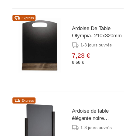
Express
Ardoise De Table
Olympia- 210x320mm
1-3 jours ouvrés
7,23 €
8,68 €
Express
Ardoise de table
élégante noire
Olympia A4 297(H) x
1-3 jours ouvrés
210(L)mm