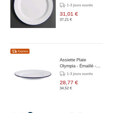
- Lot de 6
1-3 jours ouvrés
31,01 €
37,21 €
Express
Assiette Plate
Olympia - Émaillé -
Ø245mm - 6 Pièces
1-3 jours ouvrés
28,77 €
34,52 €