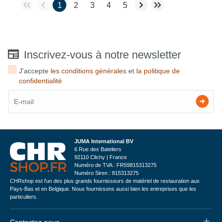
1
2
3
4
5
Inscrivez-vous à notre newsletter
J'accepte
les conditions générales
et
la politique de
confidentialité
JUMA International BV
6 Rue des Bateliers
92110 Clichy | France
Numéro de TVA : FR59815313275
Numéro Siren : 815313275
CHRshop est l'un des plus grands fournisseurs de matériel de restauration aux
Pays-Bas et en Belgique. Nous fournissons aussi bien les entreprises que les
particuliers.