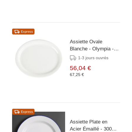
Express
Assiette Ovale
Blanche - Olympia -
250x200mm - 6
1-3 jours ouvrés
Pièces
56,04 €
67,25 €
Express
Assiette Plate en
Acier Émaillé - 300mm