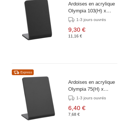
Ardoises en acrylique
Olympia 103(H) x
76(L)mm (lot de 4)
1-3 jours ouvrés
9,30 €
11,16 €
Express
Ardoises en acrylique
Olympia 75(H) x
50(L)mm (lot de 4)
1-3 jours ouvrés
6,40 €
7,68 €