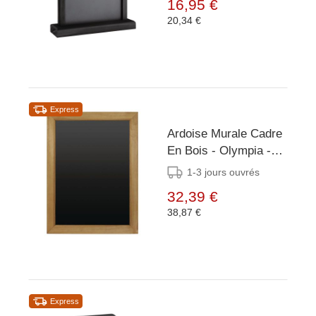
16,95 €
20,34 €
Express
Ardoise Murale Cadre
En Bois - Olympia -
450(L)x600(H)mm
1-3 jours ouvrés
32,39 €
38,87 €
Express