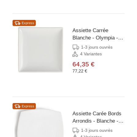
Express
Assiette Carrée
Blanche - Olympia -
140mm - 12 Pièces
1-3 jours ouvrés
4 Variantes
64,35 €
77,22 €
Express
Assiette Carée Bords
Arrondis - Blanche -
Olympia - 240mm - 12
1-3 jours ouvrés
Pièces
4 Variantes