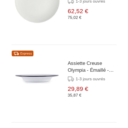
1-3 jours ouvrés
62,52 €
75,02 €
Express
Assiette Creuse
Olympia - Émaillé -
Ø245mm - 6 Pièces
1-3 jours ouvrés
29,89 €
35,87 €