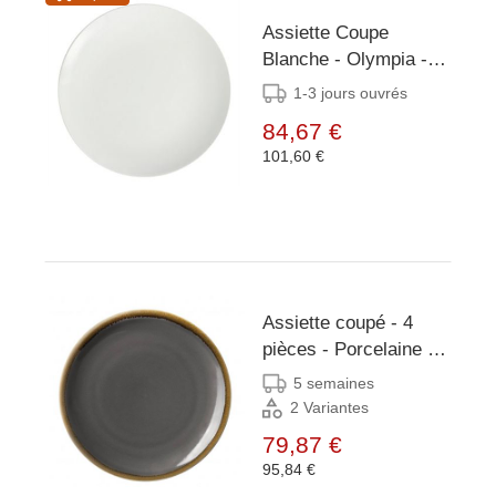
Assiette Coupe
Blanche - Olympia -
230mm - 12 Pièces
1-3 jours ouvrés
84,67 €
101,60 €
Assiette coupé - 4
pièces - Porcelaine -
fumée - Disponible en
5 semaines
2 tailles
2 Variantes
79,87 €
95,84 €