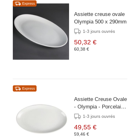
Express
Assiette creuse ovale
Olympia 500 x 290mm
1-3 jours ouvrés
50,32 €
60,38 €
Express
Assiette Creuse Ovale
- Olympia - Porcelaine
Blanche - 365mm - 2
1-3 jours ouvrés
Pièces
49,55 €
59,46 €