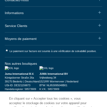
Contactez-nous
Informations
Service Clients
Moyens de paiement
*
Le paiement sur facture est soumis à une vérification de solvabilité positive.
Nos autres boutiques
Juma International B.V.
JUMA International BV
Königsborner Straße 26a
Vrijheidweg 34
39175 Biederitz | Deutschland
1521RR Wormerveer | Nederland
USt-ID: DE321159873
BTW: NL853095048B01
Handelsregister: 58573909
K.V.K.: 58573909
En cliquant sur « Accepter tous les cookies », vous
acceptez le stockage de cookies sur votre appareil pour