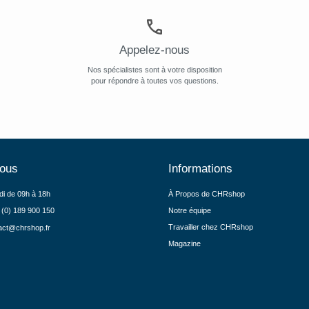
Appelez-nous
Nos spécialistes sont à votre disposition
pour répondre à toutes vos questions.
nous
Informations
di de 09h à 18h
À Propos de CHRshop
 (0) 189 900 150
Notre équipe
Travailler chez CHRshop
act@chrshop.fr
Magazine