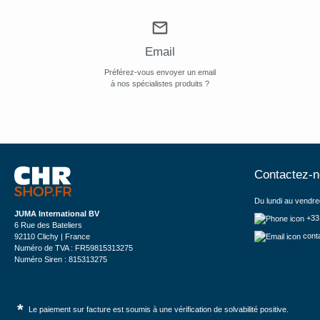
Email
Préférez-vous envoyer un email
à nos spécialistes produits ?
Contactez-
Du lundi au vendre
JUMA International BV
+33
6 Rue des Bateliers
cont
92110 Clichy | France
Numéro de TVA : FR59815313275
Numéro Siren : 815313275
*
Le paiement sur facture est soumis à une vérification de solvabilité positive.