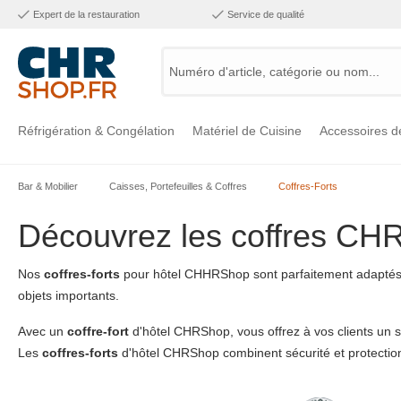
Expert de la restauration
Service de qualité
Numéro d'article, catégorie ou nom...
Réfrigération & Congélation
Matériel de Cuisine
Accessoires d
Bar & Mobilier
Caisses, Portefeuilles & Coffres
Coffres-Forts
Voir la catégorie Réfrigération & Congélation
Voir la catégorie Matériel de Cuisine
Voir la catégorie Accessoires de Cuisine
Voir la catégorie Maintien Chaud
Voir la catégorie Inox
Voir la catégorie Bar & Mobilier
Voir la catégorie Laverie & Hygiène
Découvrez les coffres CH
Nos
coffres-forts
pour hôtel CHHRShop sont parfaitement adaptés à 
objets importants.
Avec un
coffre-fort
d'hôtel CHRShop, vous offrez à vos clients un se
Les
coffres-forts
d'hôtel CHRShop combinent sécurité et protection 