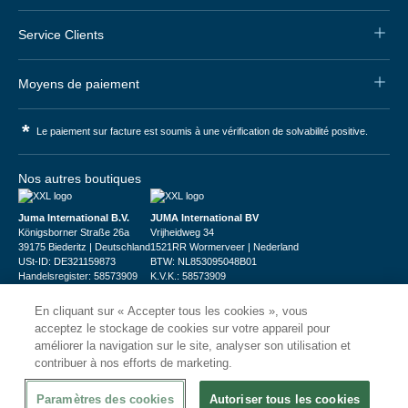
Service Clients
Moyens de paiement
*
Le paiement sur facture est soumis à une vérification de solvabilité positive.
Nos autres boutiques
Juma International B.V.
JUMA International BV
Königsborner Straße 26a
Vrijheidweg 34
39175 Biederitz | Deutschland
1521RR Wormerveer | Nederland
USt-ID: DE321159873
BTW: NL853095048B01
Handelsregister: 58573909
K.V.K.: 58573909
En cliquant sur « Accepter tous les cookies », vous
acceptez le stockage de cookies sur votre appareil pour
améliorer la navigation sur le site, analyser son utilisation et
contribuer à nos efforts de marketing.
© 2026
CHRshop
Paramètres des cookies
Autoriser tous les cookies