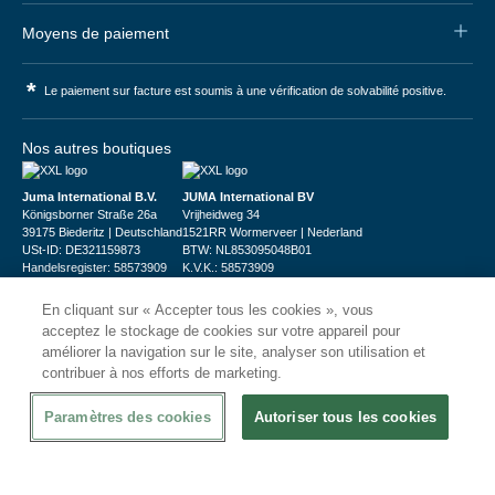
Moyens de paiement
*
Le paiement sur facture est soumis à une vérification de solvabilité positive.
Nos autres boutiques
Juma International B.V.
JUMA International BV
Königsborner Straße 26a
Vrijheidweg 34
39175 Biederitz | Deutschland
1521RR Wormerveer | Nederland
USt-ID: DE321159873
BTW: NL853095048B01
Handelsregister: 58573909
K.V.K.: 58573909
En cliquant sur « Accepter tous les cookies », vous
acceptez le stockage de cookies sur votre appareil pour
améliorer la navigation sur le site, analyser son utilisation et
contribuer à nos efforts de marketing.
© 2026
CHRshop
Paramètres des cookies
Autoriser tous les cookies
Confidentialité et Sécurité
Disclaimer
Conditions Générales