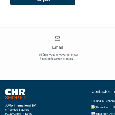
Email
Préférez-vous envoyer un email
à nos spécialistes produits ?
Contactez-
Du lundi au vendre
JUMA International BV
+33
6 Rue des Bateliers
cont
92110 Clichy | France