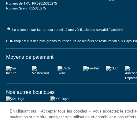
Numéro de TVA : FR59815313275
Numéro Siren : 815313275
*
Le paiement sur facture est soumis à une vérification de solvabilité positive.
CHRshop est l'un des plus grands fournisseurs de matériel de restauration aux Pays-Bas 
Moyens de paiement
Sur facture
Nos autres boutiques
Juma International B.V.
JUMA International BV
En cliquant sur « Accepter tous les cookies », vous acceptez le stockag
Königsborner Straße 26a
Vrijheidweg 34
39175 Biederitz | Deutschland
1521RR Wormerveer | Nederland
navigation sur le site, analyser son utilisation et contribuer à nos effort
USt-ID: DE321159873
BTW: NL853095048B01
Handelsregister: 58573909
K.V.K.: 58573909