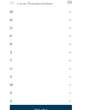
(1)
Linum Draadprodukten
(2)
M
Lion Haircare
(2)
N
London Wok
O
(1)
Lotus
P
(4)
Luigi Bormioli
R
(1)
Lumea
S
(10)
Lumina Fine China
T
(1)
Luminarc
U
V
W
X
Z
Voir plus