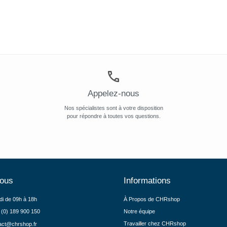
Appelez-nous
Nos spécialistes sont à votre disposition
pour répondre à toutes vos questions.
nous
Informations
di de 09h à 18h
À Propos de CHRshop
 (0) 189 900 150
Notre équipe
Travailler chez CHRshop
act@chrshop.fr