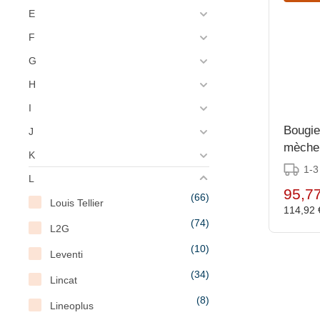
E
F
G
H
I
Bougie
J
mèche 
K
1-3
L
95,7
(66)
Louis Tellier
114,92
(74)
L2G
(10)
Leventi
(34)
Lincat
(8)
Lineoplus