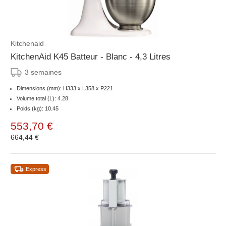
Kitchenaid
KitchenAid K45 Batteur - Blanc - 4,3 Litres
3 semaines
Dimensions (mm): H333 x L358 x P221
Volume total (L): 4.28
Poids (kg): 10.45
553,70 €
664,44 €
Express