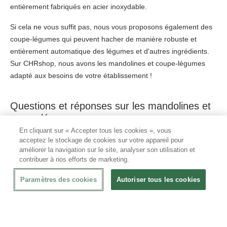
entièrement fabriqués en acier inoxydable.
Si cela ne vous suffit pas, nous vous proposons également des
coupe-légumes qui peuvent hacher de manière robuste et
entièrement automatique des légumes et d'autres ingrédients.
Sur CHRshop, nous avons les mandolines et coupe-légumes
adapté aux besoins de votre établissement !
Questions et réponses sur les mandolines et
coupe-légumes :
En cliquant sur « Accepter tous les cookies », vous
acceptez le stockage de cookies sur votre appareil pour
Pourquoi choisir des mandolines et coupe-légumes
améliorer la navigation sur le site, analyser son utilisation et
pour votre cuisine ?
contribuer à nos efforts de marketing.
Les mandolines et coupe-légumes sont des équipements
Paramètres des cookies
Autoriser tous les cookies
professionnels qui vous simplifieront grandement la tache en
cuisine ! La mandoline professionnelle est l'indispensable à
avoir, elle vous permettra de couper uniformément une
multitude d'aliments. Que vous ayez besoin d'un robot coupe