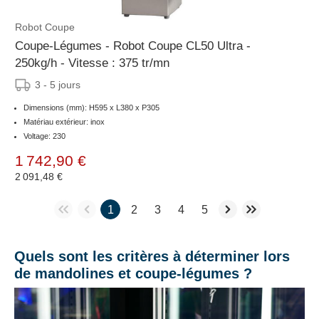
Robot Coupe
Coupe-Légumes - Robot Coupe CL50 Ultra -
250kg/h - Vitesse : 375 tr/mn
3 - 5 jours
Dimensions (mm): H595 x L380 x P305
Matériau extérieur: inox
Voltage: 230
1 742,90 €
2 091,48 €
1
2
3
4
5
Quels sont les critères à déterminer lors
de mandolines et coupe-légumes ?