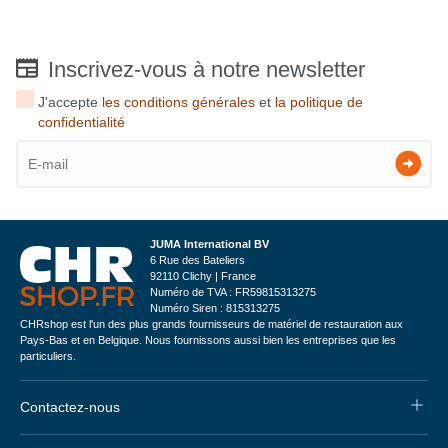
Inscrivez-vous à notre newsletter
J'accepte
les conditions générales
et
la politique de
confidentialité
JUMA International BV
6 Rue des Bateliers
92110 Clichy | France
Numéro de TVA : FR59815313275
Numéro Siren : 815313275
CHRshop est l'un des plus grands fournisseurs de matériel de restauration aux
Pays-Bas et en Belgique. Nous fournissons aussi bien les entreprises que les
particuliers.
Contactez-nous