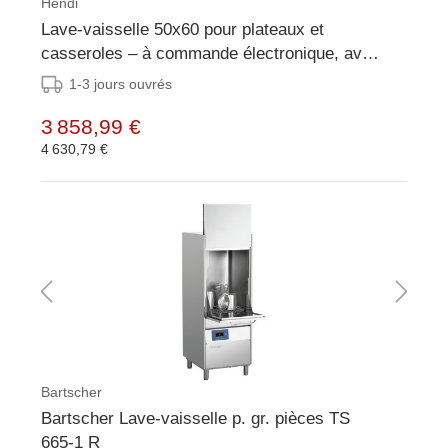
Hendi
Lave-vaisselle 50x60 pour plateaux et
casseroles – à commande électronique, avec
système de dosage de détergent et pompe de
1-3 jours ouvrés
vidange
3 858,99 €
4 630,79 €
Bartscher
Bartscher Lave-vaisselle p. gr. pièces TS
665-1 R