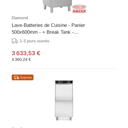
Diamond
Lave-Batteries de Cuisine - Panier
500x600mm - + Break Tank -
600x695x1280(h)mm
1-3 jours ouvrés
3 633,53 €
4 360,24 €
Express