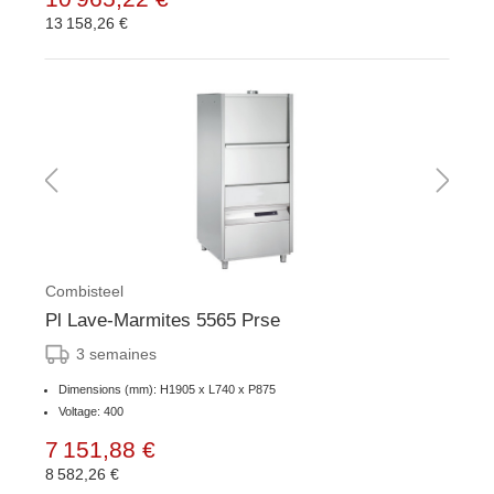
13 158,26 €
Combisteel
Pl Lave-Marmites 5565 Prse
3 semaines
Dimensions (mm): H1905 x L740 x P875
Voltage: 400
7 151,88 €
8 582,26 €