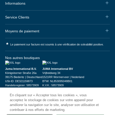
Informations
Service Clients
Moyens de paiement
*
Le paiement sur facture est soumis à une vérification de solvabilité positive.
Nos autres boutiques
Juma International B.V.
JUMA International BV
Königsborner Straße 26a
Vrijheidweg 34
39175 Biederitz | Deutschland
1521RR Wormerveer | Nederland
USt-ID: DE321159873
BTW: NL853095048B01
Handelsregister: 58573909
K.V.K.: 58573909
En cliquant sur « Accepter tous les cookies », vous
acceptez le stockage de cookies sur votre appareil pour
améliorer la navigation sur le site, analyser son utilisation et
contribuer à nos efforts de marketing.
© 2026
CHRshop