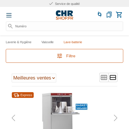
Service de qualité
Numéro
Laverie & Hygiène
Vaisselle
Lave-batterie
Filtre
Express