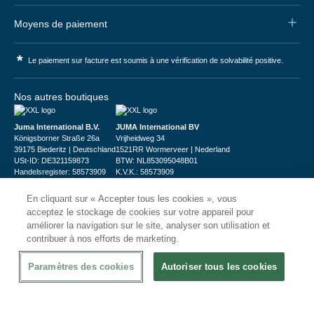
Moyens de paiement
*
Le paiement sur facture est soumis à une vérification de solvabilité positive.
Nos autres boutiques
Juma International B.V.
JUMA International BV
Königsborner Straße 26a
Vrijheidweg 34
39175 Biederitz | Deutschland
1521RR Wormerveer | Nederland
USt-ID: DE321159873
BTW: NL853095048B01
Handelsregister: 58573909
K.V.K.: 58573909
En cliquant sur « Accepter tous les cookies », vous
acceptez le stockage de cookies sur votre appareil pour
améliorer la navigation sur le site, analyser son utilisation et
contribuer à nos efforts de marketing.
© 2026
CHRshop
Paramètres des cookies
Autoriser tous les cookies
Confidentialité et Sécurité
Disclaimer
Conditions Générales