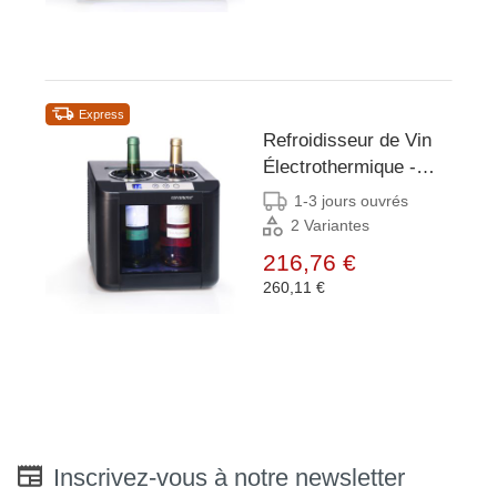
Express
Refroidisseur de Vin
Électrothermique -
pour 2 bouteilles - 5° ~
1-3 jours ouvrés
18°C -
2 Variantes
270x270x(H)290mm
216,76 €
260,11 €
Inscrivez-vous à notre newsletter