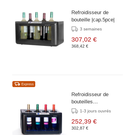
Refroidisseur de
bouteille |cap.5pce|
3 semaines
307,02 €
368,42 €
Express
Refroidisseur de
bouteilles
électrothermique - 4
1-3 jours ouvrés
bouteilles
252,39 €
302,87 €