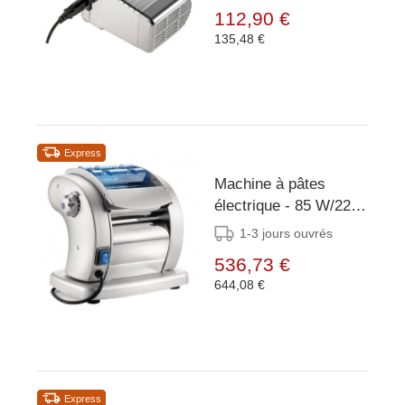
112,90 €
135,48 €
Express
Machine à pâtes
électrique - 85 W/220
V - 2 types de nouilles
1-3 jours ouvrés
536,73 €
644,08 €
Express