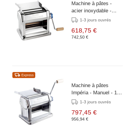
Machine à pâtes -
acier inoxydable -
Bandes de pâte de 22
1-3 jours ouvrés
cm de large -
618,75 €
28(h)x36x32cm
742,50 €
Express
Machine à pâtes
Impéria - Manuel - 10
épaisseurs possibles -
1-3 jours ouvrés
Sans couteaux
797,45 €
956,94 €