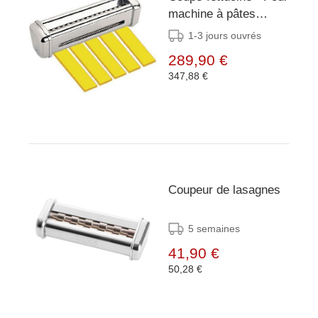
machine à pâtes
Imperia - 6,5 mm
1-3 jours ouvrés
289,90 €
347,88 €
Coupeur de lasagnes
5 semaines
41,90 €
50,28 €