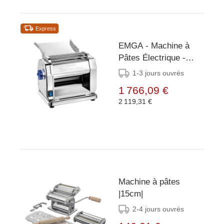
Express
EMGA - Machine à
Pâtes Électrique -
Inox - Pâte de 21cm
1-3 jours ouvrés
de Large
1 766,09 €
2 119,31 €
Machine à pâtes
|15cm|
2-4 jours ouvrés