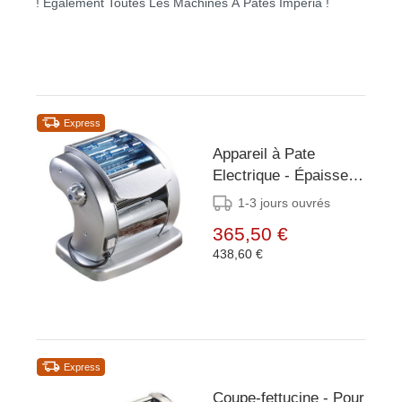
! Egalement Toutes Les Machines À Pâtes Imperia !
Express
Appareil à Pate
Electrique - Épaisseur
2-4mm - 190W/230V
1-3 jours ouvrés
365,50 €
438,60 €
Express
Coupe-fettucine - Pour