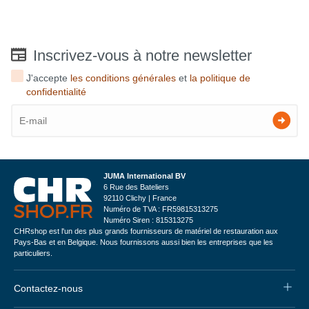
Inscrivez-vous à notre newsletter
J'accepte
les conditions générales
et
la politique de
confidentialité
JUMA International BV
6 Rue des Bateliers
92110 Clichy | France
Numéro de TVA : FR59815313275
Numéro Siren : 815313275
CHRshop est l'un des plus grands fournisseurs de matériel de restauration aux
Pays-Bas et en Belgique. Nous fournissons aussi bien les entreprises que les
particuliers.
Contactez-nous