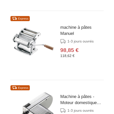
Express
machine à pâtes
Manuel
1-3 jours ouvrés
98,85 €
118,62 €
Express
Machine à pâtes -
Moteur domestique
pour machine 207002
1-3 jours ouvrés