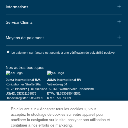
Informations
Service Clients
Moyens de paiement
*
Le paiement sur facture est soumis à une vérification de solvabilité positive.
Nos autres boutiques
Juma International B.V.
JUMA International BV
Königsborner Straße 26a
Vrijheidweg 34
39175 Biederitz | Deutschland
1521RR Wormerveer | Nederland
USt-ID: DE321159873
BTW: NL853095048B01
Handelsregister: 58573909
K.V.K.: 58573909
En cliquant sur « Accepter tous les cookies », vous
acceptez le stockage de cookies sur votre appareil pour
améliorer la navigation sur le site, analyser son utilisation et
contribuer à nos efforts de marketing.