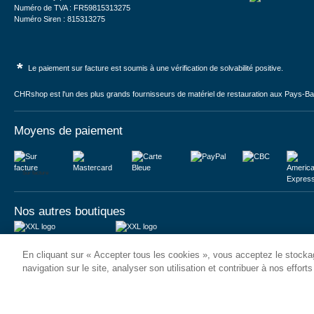
Numéro de TVA : FR59815313275
Numéro Siren : 815313275
*
Le paiement sur facture est soumis à une vérification de solvabilité positive.
CHRshop est l'un des plus grands fournisseurs de matériel de restauration aux Pays-Bas 
Moyens de paiement
Sur facture
Nos autres boutiques
Juma International B.V.
JUMA International BV
En cliquant sur « Accepter tous les cookies », vous acceptez le stockag
Königsborner Straße 26a
Vrijheidweg 34
39175 Biederitz | Deutschland
1521RR Wormerveer | Nederland
navigation sur le site, analyser son utilisation et contribuer à nos effort
USt-ID: DE321159873
BTW: NL853095048B01
Handelsregister: 58573909
K.V.K.: 58573909