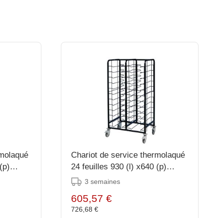
rmolaqué
Chariot de service thermolaqué
(p)
24 feuilles 930 (l) x640 (p)
x1700 (h) mm
3 semaines
605,57 €
726,68 €