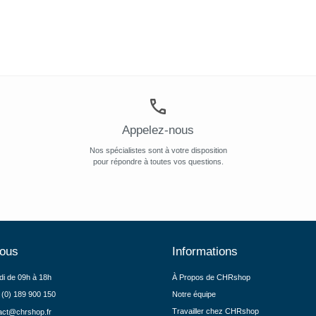
Appelez-nous
Nos spécialistes sont à votre disposition
pour répondre à toutes vos questions.
nous
Informations
di de 09h à 18h
À Propos de CHRshop
 (0) 189 900 150
Notre équipe
Travailler chez CHRshop
act@chrshop.fr