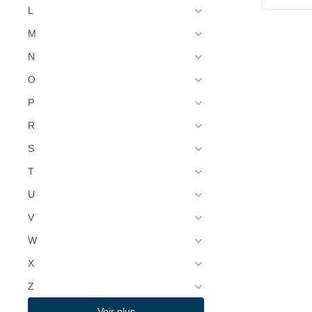
Emga
L
(3)
Eurom
M
(208)
Europel
N
(3)
Europochette
O
(1)
Evolution Mix
P
(3)
R
Exquisit
S
T
U
V
W
X
Z
Voir plus