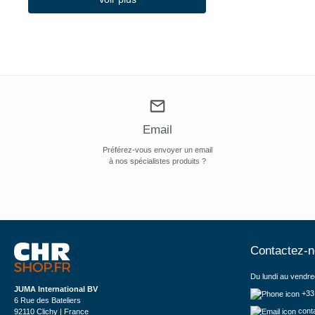
Email
Préférez-vous envoyer un email
à nos spécialistes produits ?
Contactez-
Du lundi au vendre
JUMA International BV
+33
6 Rue des Bateliers
cont
92110 Clichy | France