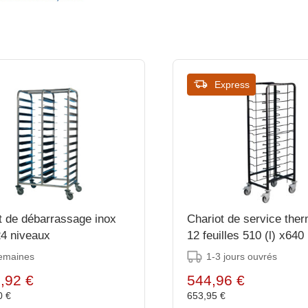
Express
t de débarrassage inox
Chariot de service the
4 niveaux
12 feuilles 510 (l) x640 
x1700 (h) mm
emaines
1-3 jours ouvrés
,92 €
544,96 €
0 €
653,95 €