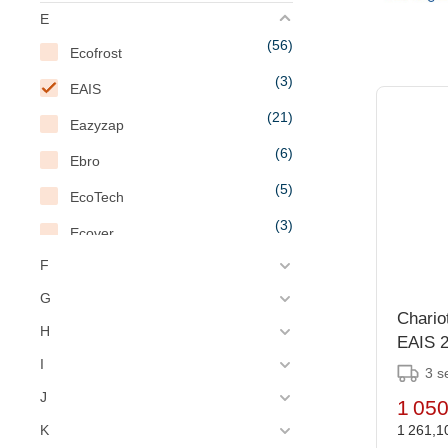
E
(56)
Ecofrost
(3)
EAIS
(21)
Eazyzap
(6)
Ebro
(5)
EcoTech
(3)
Ecover
(2)
F
Eddingtons
(1)
G
EGL
Chario
H
(5)
EAIS 2
eGreen
I
(11)
3 s
Elcold
J
1 050
(15)
Elettrobar
1 261,1
K
(468)