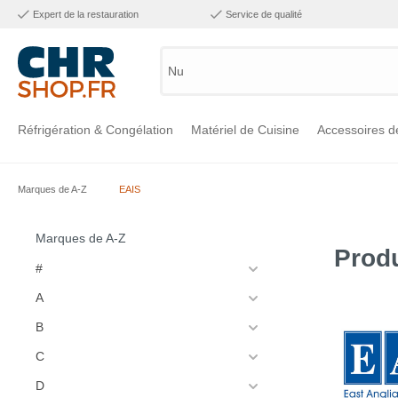
Expert de la restauration
Service de qualité
Numéro
Réfrigération & Congélation
Matériel de Cuisine
Accessoires d
Marques de A-Z
EAIS
Voir la catégorie Réfrigération & Congélation
Voir la catégorie Matériel de Cuisine
Voir la catégorie Accessoires de Cuisine
Voir la catégorie Maintien Chaud
Voir la catégorie Inox
Voir la catégorie Bar & Mobilier
Voir la catégorie Laverie & Hygiène
Marques de A-Z
Produ
#
A
B
C
D