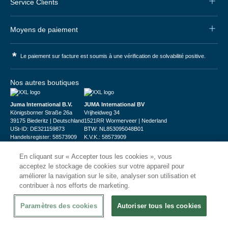
Service Clients
Moyens de paiement
*
Le paiement sur facture est soumis à une vérification de solvabilité positive.
Nos autres boutiques
Juma International B.V.
JUMA International BV
Königsborner Straße 26a
Vrijheidweg 34
39175 Biederitz | Deutschland
1521RR Wormerveer | Nederland
USt-ID: DE321159873
BTW: NL853095048B01
Handelsregister: 58573909
K.V.K.: 58573909
En cliquant sur « Accepter tous les cookies », vous
acceptez le stockage de cookies sur votre appareil pour
améliorer la navigation sur le site, analyser son utilisation et
contribuer à nos efforts de marketing.
© 2026
CHRshop
Paramètres des cookies
Autoriser tous les cookies
Confidentialité et Sécurité
Disclaimer
Conditions Générales