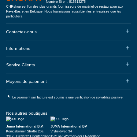
Numéro Siren : 815313275
CHRshop est l'un des plus grands fournisseurs de matériel de restauration aux
Pays-Bas et en Belgique. Nous fournissons aussi bien les entreprises que les
particuliers.
Contactez-nous
Informations
Service Clients
Moyens de paiement
*
Le paiement sur facture est soumis à une vérification de solvabilité positive.
Nos autres boutiques
Juma International B.V.
JUMA International BV
Königsborner Straße 26a
Vrijheidweg 34
39175 Biederitz | Deutschland
1521RR Wormerveer | Nederland