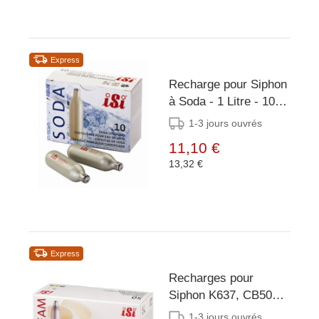
Express
Recharge pour Siphon
à Soda - 1 Litre - 10
Pièces
1-3 jours ouvrés
11,10 €
13,32 €
Express
Recharges pour
Siphon K637, CB502,
CB503 - 50 Pièces
1-3 jours ouvrés