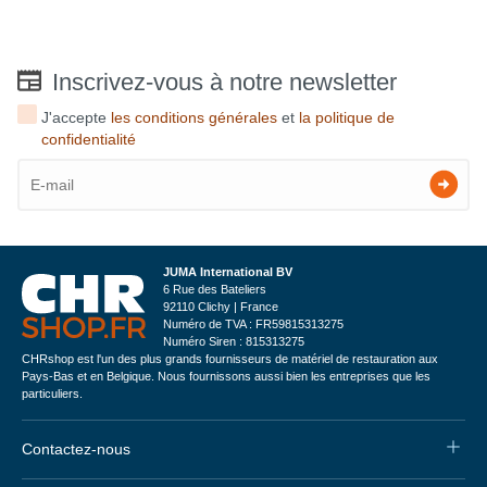
Inscrivez-vous à notre newsletter
J'accepte
les conditions générales
et
la politique de
confidentialité
JUMA International BV
6 Rue des Bateliers
92110 Clichy | France
Numéro de TVA : FR59815313275
Numéro Siren : 815313275
CHRshop est l'un des plus grands fournisseurs de matériel de restauration aux
Pays-Bas et en Belgique. Nous fournissons aussi bien les entreprises que les
particuliers.
Contactez-nous