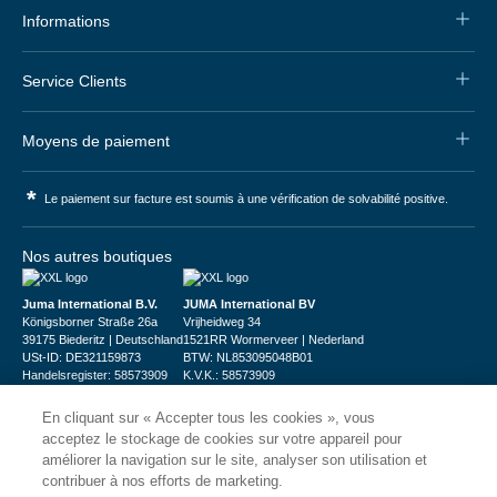
Informations
Service Clients
Moyens de paiement
*
Le paiement sur facture est soumis à une vérification de solvabilité positive.
Nos autres boutiques
Juma International B.V.
JUMA International BV
Königsborner Straße 26a
Vrijheidweg 34
39175 Biederitz | Deutschland
1521RR Wormerveer | Nederland
USt-ID: DE321159873
BTW: NL853095048B01
Handelsregister: 58573909
K.V.K.: 58573909
En cliquant sur « Accepter tous les cookies », vous
acceptez le stockage de cookies sur votre appareil pour
améliorer la navigation sur le site, analyser son utilisation et
contribuer à nos efforts de marketing.