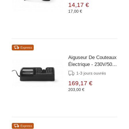
14,17 €
17,00 €
Express
Aiguseur De Couteaux
Électrique - 230V/50W
- 310x110x110(h)mm
1-3 jours ouvrés
169,17 €
203,00 €
Express