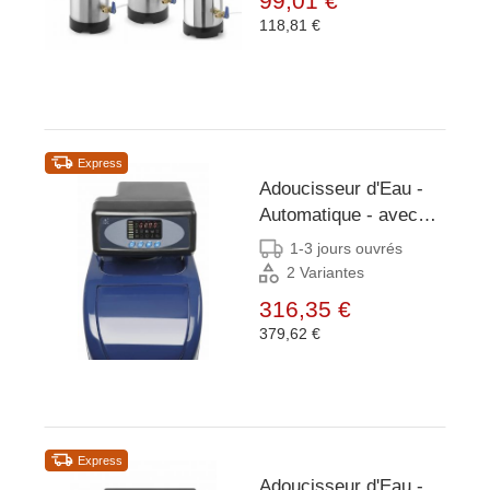
99,01 €
118,81 €
Express
Adoucisseur d'Eau -
Automatique - avec
Différents Réglages -
1-3 jours ouvrés
5L/min -
2 Variantes
206x380x(H)480mm
316,35 €
379,62 €
Express
Adoucisseur d'Eau -