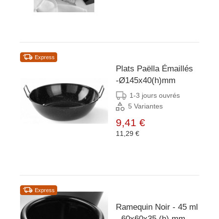
Express
Plats Paëlla Émaillés
-Ø145x40(h)mm
1-3 jours ouvrés
5 Variantes
9,41 €
11,29 €
Express
Ramequin Noir - 45 ml
- 60x60x35 (h) mm -