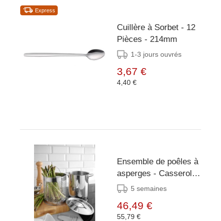
Express
Cuillère à Sorbet - 12
Pièces - 214mm
1-3 jours ouvrés
3,67 €
4,40 €
Ensemble de poêles à
asperges - Casserole
3 pièces, panier
5 semaines
vapeur et couvercle -
46,49 €
5,5 litres -
55,79 €
Ø160x(H)280mm