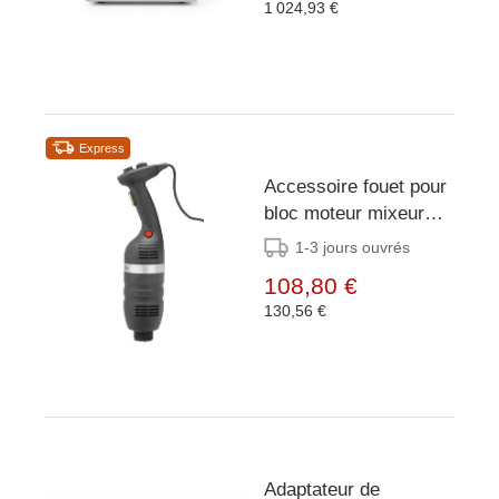
1 024,93 €
Express
Accessoire fouet pour
bloc moteur mixeur
plongeant Kitchen Line
1-3 jours ouvrés
108,80 €
130,56 €
Adaptateur de