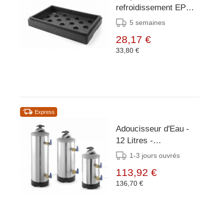
refroidissement EPP
GN 1/1 -
5 semaines
600x400x(h)85mm -
28,17 €
Livraison sans
33,80 €
élément de
refroidissement
Express
Adoucisseur d'Eau -
12 Litres -
ø185x(H)500mm
1-3 jours ouvrés
113,92 €
136,70 €