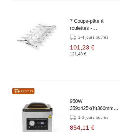
7 Coupe-pâte à
roulettes -
222x80x(H)55mm
2-4 jours ouvrés
101,23 €
121,48 €
Express
950W
359x425x(h)366mm
Machine à emballer
1-3 jours ouvrés
sous vide Profi Line
854,11 €