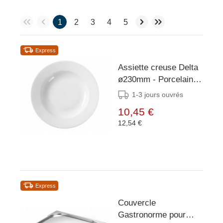
1
2
3
4
5
Express
Assiette creuse Delta
ø230mm - Porcelaine
blanche
1-3 jours ouvrés
10,45 €
12,54 €
Express
Couvercle
Gastronorme pour