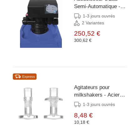
Semi-Automatique -
Démarrage Manuel -
1-3 jours ouvrés
5L/min -
2 Variantes
195x360x(H)x510mm
250,52 €
300,62 €
Express
Agitateurs pour
milkshakers - Acier
inoxydable
1-3 jours ouvrés
8,48 €
10,18 €