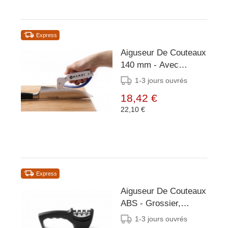
Express
Aiguseur De Couteaux
140 mm - Avec
Protège-doigt
1-3 jours ouvrés
18,42 €
22,10 €
Express
Aiguseur De Couteaux
ABS - Grossier,
Precis, Céramique
1-3 jours ouvrés