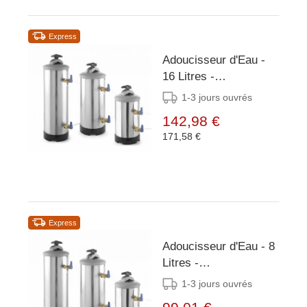
Express
Adoucisseur d'Eau -
16 Litres -
ø185x(H)600mm
1-3 jours ouvrés
142,98 €
171,58 €
Express
Adoucisseur d'Eau - 8
Litres -
ø185x(H)400mm
1-3 jours ouvrés