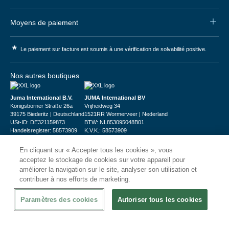
Moyens de paiement
*
Le paiement sur facture est soumis à une vérification de solvabilité positive.
Nos autres boutiques
Juma International B.V.
JUMA International BV
Königsborner Straße 26a
Vrijheidweg 34
39175 Biederitz | Deutschland
1521RR Wormerveer | Nederland
USt-ID: DE321159873
BTW: NL853095048B01
Handelsregister: 58573909
K.V.K.: 58573909
En cliquant sur « Accepter tous les cookies », vous
acceptez le stockage de cookies sur votre appareil pour
améliorer la navigation sur le site, analyser son utilisation et
contribuer à nos efforts de marketing.
© 2026
CHRshop
Paramètres des cookies
Autoriser tous les cookies
Confidentialité et Sécurité
Disclaimer
Conditions Générales