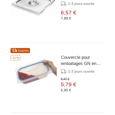
Bacs GN 1/2 -
1-3 jours ouvrés
325x265mm
6,57 €
7,88 €
Express
Couvercle pour
-11 %
emballages GN en
polypropylène, avec
1-3 jours ouvrés
joint d'étanchéité CN
6,47 €
1/9 ".
5,79 €
6,95 €