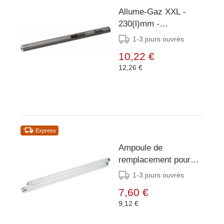
Allume-Gaz XXL -
230(l)mm -
Recharchable - Par 2
1-3 jours ouvrés
pièces
10,22 €
12,26 €
Express
Ampoule de
remplacement pour
pièges à mouches -
1-3 jours ouvrés
20W
7,60 €
9,12 €