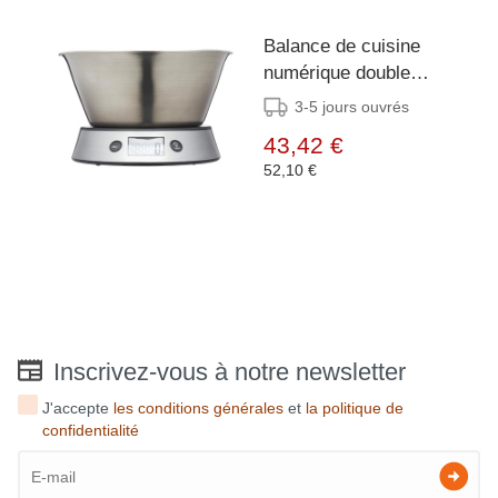
Balance de cuisine
numérique double
avec bol de pesée
3-5 jours ouvrés
Taylor Pro 5kg
43,42 €
52,10 €
Inscrivez-vous à notre newsletter
J'accepte
les conditions générales
et
la politique de
confidentialité