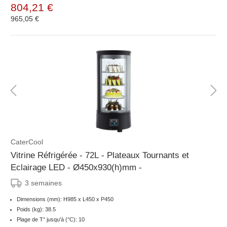
804,21 €
965,05 €
CaterCool
Vitrine Réfrigérée - 72L - Plateaux Tournants et
Eclairage LED - Ø450x930(h)mm -
3 semaines
Dimensions (mm): H985 x L450 x P450
Poids (kg): 38.5
Plage de T° jusqu'à (°C): 10