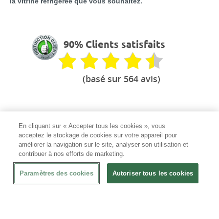
la vitrine réfrigérée que vous souhaitez.
90% Clients satisfaits
(basé sur 564 avis)
En cliquant sur « Accepter tous les cookies », vous
Votre partenaire CHR
acceptez le stockage de cookies sur votre appareil pour
Le professionnel de l'équipement
améliorer la navigation sur le site, analyser son utilisation et
contribuer à nos efforts de marketing.
Mandats administratifs acceptés
✅
Paramètres des cookies
Autoriser tous les cookies
100% Garantie
En cas de dommage à la livraison
Des conseils sur mesure
Par votre conseiller personnel