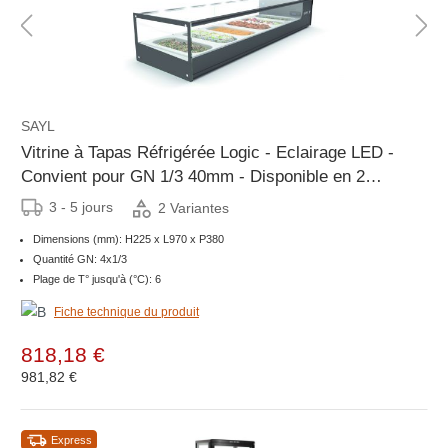
SAYL
Vitrine à Tapas Réfrigérée Logic - Eclairage LED -
Convient pour GN 1/3 40mm - Disponible en 2
Tailles
3 - 5 jours
2 Variantes
Dimensions (mm): H225 x L970 x P380
Quantité GN: 4x1/3
Plage de T° jusqu'à (°C): 6
Fiche technique du produit
818,18 €
981,82 €
Express