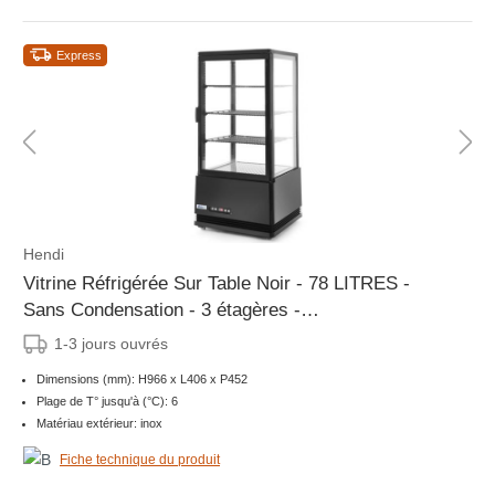
Express
Hendi
Vitrine Réfrigérée Sur Table Noir - 78 LITRES -
Sans Condensation - 3 étagères -
452x406x(H)966mm
1-3 jours ouvrés
Dimensions (mm): H966 x L406 x P452
Plage de T° jusqu'à (°C): 6
Matériau extérieur: inox
Fiche technique du produit