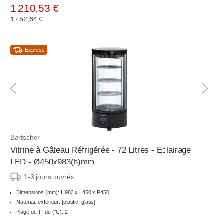
1 210,53 €
1 452,64 €
Express
Bartscher
Vitrine à Gâteau Réfrigérée - 72 Litres - Eclairage
LED - Ø450x983(h)mm
1-3 jours ouvrés
Dimensions (mm): H983 x L450 x P450
Matériau extérieur: [plastic, glass]
Plage de T° de (°C): 2