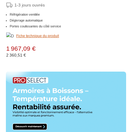
785x650x(h)735mm
1-3 jours ouvrés
Réfrigération ventilée
Dégivrage automatique
Portes coulissantes du côté service
Fiche technique du produit
1 967,09 €
2 360,51 €