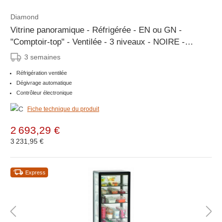
Diamond
Vitrine panoramique - Réfrigérée - EN ou GN -
"Comptoir-top" - Ventilée - 3 niveaux - NOIRE -
1185x650x(h)735mm
3 semaines
Réfrigération ventilée
Dégivrage automatique
Contrôleur électronique
Fiche technique du produit
2 693,29 €
3 231,95 €
Express