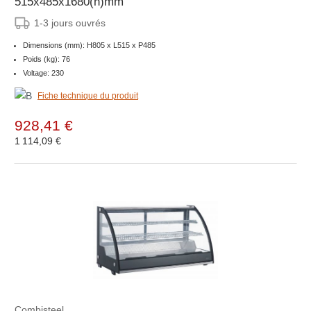
515x485x1680(h)mm
1-3 jours ouvrés
Dimensions (mm): H805 x L515 x P485
Poids (kg): 76
Voltage: 230
Fiche technique du produit
928,41 €
1 114,09 €
Combisteel