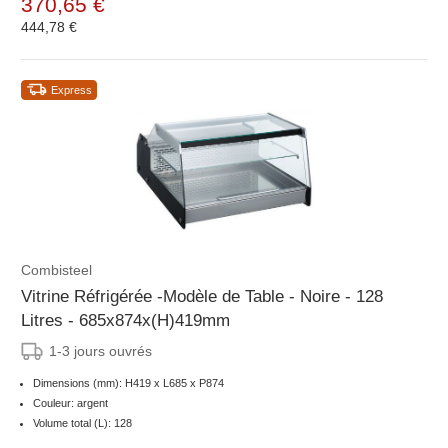
370,65 €
444,78 €
Express
Combisteel
Vitrine Réfrigérée -Modèle de Table - Noire - 128
Litres - 685x874x(H)419mm
1-3 jours ouvrés
Dimensions (mm): H419 x L685 x P874
Couleur: argent
Volume total (L): 128