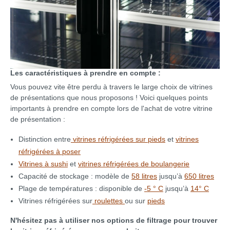
Les caractéristiques à prendre en compte :
Vous pouvez vite être perdu à travers le large choix de vitrines
de présentations que nous proposons ! Voici quelques points
importants à prendre en compte lors de l'achat de votre vitrine
de présentation :
Distinction entre
vitrines réfrigérées sur pieds
et
vitrines
réfrigérées à poser
Vitrines à sushi
et
vitrines réfrigérées de boulangerie
Capacité de stockage : modèle de
58 litres
jusqu’à
650 litres
Plage de températures : disponible de
-5 ° C
jusqu’à
14° C
Vitrines réfrigérées sur
roulettes
ou sur
pieds
N'hésitez pas à utiliser nos options de filtrage pour trouver