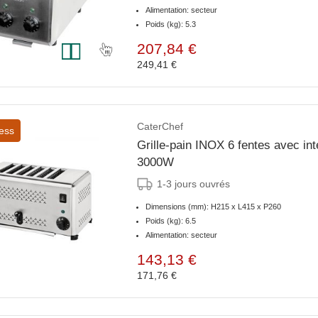
Alimentation: secteur
Poids (kg): 5.3
207,84 €
249,41 €
CaterChef
ess
Grille-pain INOX 6 fentes avec in
3000W
1-3 jours ouvrés
Dimensions (mm): H215 x L415 x P260
Poids (kg): 6.5
Alimentation: secteur
143,13 €
171,76 €