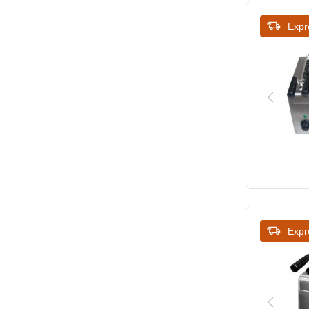
310
460
Expr
320
482
350
497
360
420
Expr