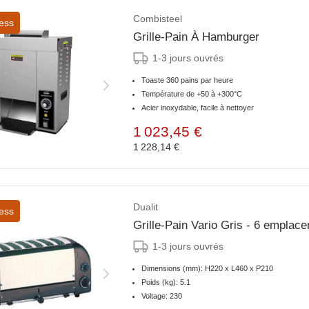
Combisteel
ess
Grille-Pain À Hamburger
1-3 jours ouvrés
Toaste 360 pains par heure
Température de +50 à +300°C
Acier inoxydable, facile à nettoyer
1 023,45 €
1 228,14 €
Dualit
ess
Grille-Pain Vario Gris - 6 emplace
1-3 jours ouvrés
Dimensions (mm): H220 x L460 x P210
Poids (kg): 5.1
Voltage: 230