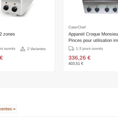
CaterChef
 2 zones
Appareil Croque Monsieu
Pinces pour utilisation i
31x38x(H)29cm - 2400W
rs ouvrés
1-3 jours ouvrés
2 Variantes
€
336,26 €
403,51 €