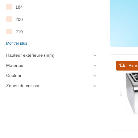
184
340
200
345
210
350
Montrer plus
215
360
Hauteur extérieure (mm)
220
365
Matériau
Expr
237
380
Couleur
259
397
Zones de cuisson
260
400
270
407
280
415
282
420