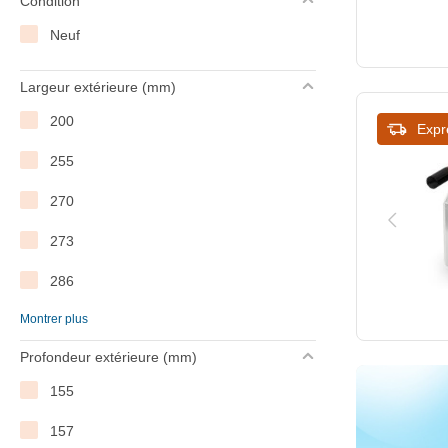
Condition
Lincat
Neuf
MilanToast
Largeur extérieure (mm)
ProSelect
200
Expr
Rowlett
255
Saro
270
Severin
273
Sofinor
286
Sofraca
Montrer plus
290
Tristar
Profondeur extérieure (mm)
300
XXLselect
155
315
157
325