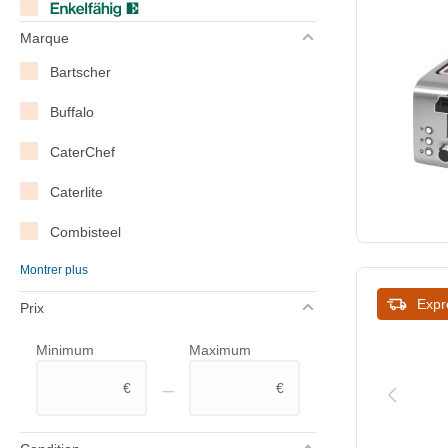
Marque
Bartscher
Buffalo
CaterChef
Caterlite
Combisteel
Montrer plus
Cuistance
Expr
Prix
Diamond
Minimum
Maximum
Dualit
–
€
€
Hendi
Kitchenaid