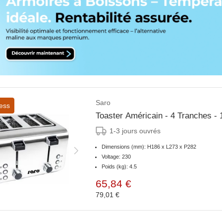
Saro
ess
Toaster Américain - 4 Tranches -
1-3 jours ouvrés
Dimensions (mm): H186 x L273 x P282
Voltage: 230
Poids (kg): 4.5
65,84 €
79,01 €