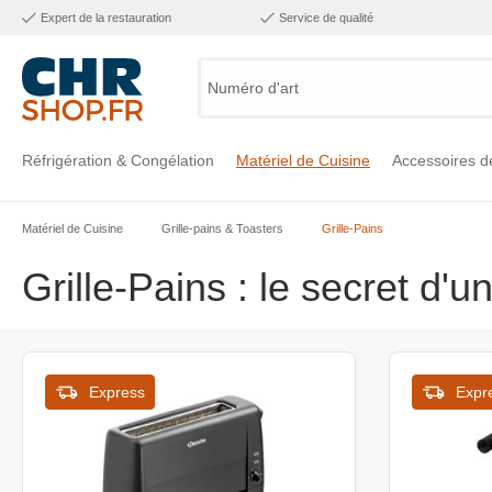
Expert de la restauration
Service de qualité
Numéro d'article
Réfrigération & Congélation
Matériel de Cuisine
Accessoires d
Matériel de Cuisine
Grille-pains & Toasters
Grille-Pains
Voir la catégorie Réfrigération & Congélation
Voir la catégorie Matériel de Cuisine
Voir la catégorie Accessoires de Cuisine
Voir la catégorie Maintien Chaud
Voir la catégorie Inox
Voir la catégorie Bar & Mobilier
Voir la catégorie Laverie & Hygiène
Grille-Pains : le secret d'u
Express
Expr