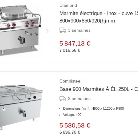
Diamond
Marmite électrique - inox - cuve 150 litr
800x900x850/920(h)mm
3 semaines
5 847,13 €
7 016,56 €
Combisteel
Base 900 Marmites À Él. 250L - C
3 semaines
Dimensions (mm): H900 x L1200 x P900
Voltage: 400
5 580,58 €
6 696,70 €