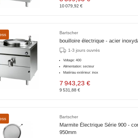
10 079,92 €
Bartscher
ess
bouilloire électrique - acier ino
1-3 jours ouvrés
Voltage: 400
Alimentation: secteur
Matériau extérieur: inox
7 943,23 €
9 531,88 €
Bartscher
ess
Marmite Électrique Série 900 - con
950mm