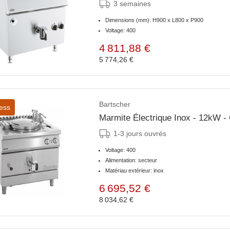
3 semaines
Dimensions (mm): H900 x L800 x P900
Voltage: 400
4 811,88 €
5 774,26 €
Bartscher
ess
Marmite Électrique Inox - 12kW - C
1-3 jours ouvrés
Voltage: 400
Alimentation: secteur
Matériau extérieur: inox
6 695,52 €
8 034,62 €