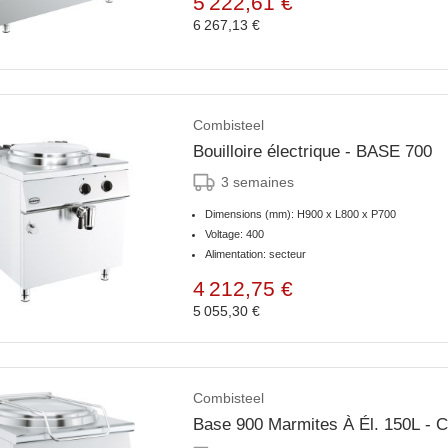
5 222,61 €
6 267,13 €
Combisteel
Bouilloire électrique - BASE 700
3 semaines
Dimensions (mm): H900 x L800 x P700
Voltage: 400
Alimentation: secteur
4 212,75 €
5 055,30 €
Combisteel
Base 900 Marmites À Él. 150L - C