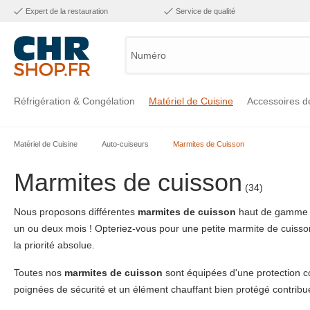
Expert de la restauration
Service de qualité
Numéro d'a
Réfrigération & Congélation
Matériel de Cuisine
Accessoires d
Matériel de Cuisine
Auto-cuiseurs
Marmites de Cuisson
Voir la catégorie Réfrigération & Congélation
Voir la catégorie Matériel de Cuisine
Voir la catégorie Accessoires de Cuisine
Voir la catégorie Maintien Chaud
Voir la catégorie Inox
Voir la catégorie Bar & Mobilier
Voir la catégorie Laverie & Hygiène
Marmites de cuisson
(34)
Nous proposons différentes
marmites de cuisson
haut de gamme pr
un ou deux mois ! Opteriez-vous pour une petite marmite de cuisso
la priorité absolue.
Toutes nos
marmites de cuisson
sont équipées d'une protection co
poignées de sécurité et un élément chauffant bien protégé contribue