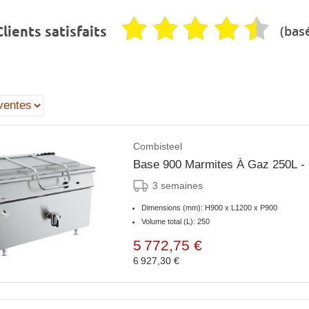
(basé
lients satisfaits
Combisteel
Base 900 Marmites À Gaz 250L - 
3 semaines
Dimensions (mm): H900 x L1200 x P900
Volume total (L): 250
5 772,75 €
6 927,30 €