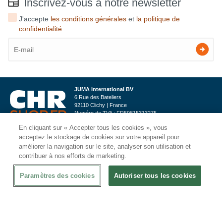
Inscrivez-vous à notre newsletter
J'accepte
les conditions générales
et
la politique de
confidentialité
JUMA International BV
6 Rue des Bateliers
92110 Clichy | France
Numéro de TVA : FR59815313275
Numéro Siren : 815313275
En cliquant sur « Accepter tous les cookies », vous
CHRshop est l'un des plus grands fournisseurs de matériel de restauration aux
acceptez le stockage de cookies sur votre appareil pour
Pays-Bas et en Belgique. Nous fournissons aussi bien les entreprises que les
particuliers.
améliorer la navigation sur le site, analyser son utilisation et
contribuer à nos efforts de marketing.
Contactez-nous
Paramètres des cookies
Autoriser tous les cookies
Informations